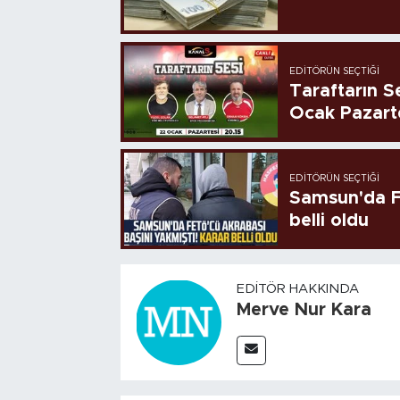
EDITÖRÜN SEÇTIĞI
Taraftarın Se
Ocak Pazart
EDITÖRÜN SEÇTIĞI
Samsun'da FE
belli oldu
EDITÖR HAKKINDA
Merve Nur Kara