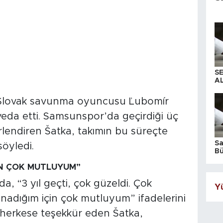
S
AL
n Slovak savunma oyuncusu Ľubomír
veda etti. Samsunspor’da geçirdiği üç
erlendiren Šatka, takımın bu süreçte
S
söyledi.
Bü
iş
İN ÇOK MUTLUYUM”
a, “3 yıl geçti, çok güzeldi. Çok
Yü
nadığım için çok mutluyum” ifadelerini
 herkese teşekkür eden Šatka,