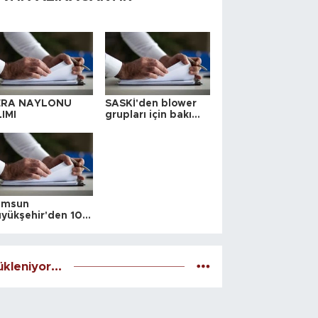
ERA NAYLONU
SASKİ'den blower
IMI
grupları için bakım
ihalesi
amsun
yükşehir'den 10
 yeri satış ihalesi
kleniyor...