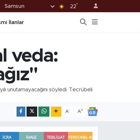
°
Samsun
22
mi İlanlar
l veda:
ğız"
lı unutamayacağını söyledi. Tecrübeli
-
+
A
A