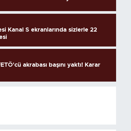
si Kanal S ekranlarında sizlerle 22
esi
TÖ'cü akrabası başını yaktı! Karar