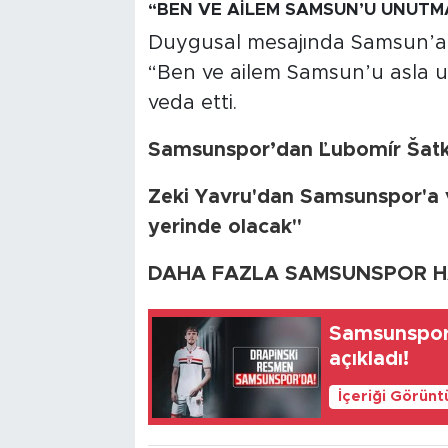
“BEN VE AİLEM SAMSUN’U UNUTM
Duygusal mesajında Samsun’a ol
“Ben ve ailem Samsun’u asla u
veda etti.
Samsunspor’dan Ľubomír Šatk
Zeki Yavru'dan Samsunspor'a 
yerinde olacak"
DAHA FAZLA SAMSUNSPOR HAB
Samsunspor,
açıkladı!
İçeriği Görünt