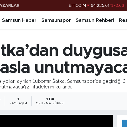
AZARLAR
DOLAR
47,7143
%0.16
EURO
55,0317
%-0.02
Samsun Haber
Samsunspor
Samsun Rehberi
Res
STERLİN
64,2463
%0.07
G.ALTIN
6510.40
%0.45
tka’dan duygusa
BİST100
13.799
%70
BITCOIN
64.225,61
%-0.63
asla unutmayaca
arı ayrılan Ľubomír Šatka, Samsunspor’da geçirdiği 3 yı
utmayacağız” ifadelerini kullandı.
5
1
1 DK
PAYLAŞIM
OKUNMA SÜRESI