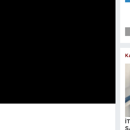
K
İ
S