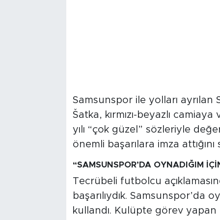
Samsunspor ile yolları ayrıla
Šatka, kırmızı-beyazlı camiaya 
yılı “çok güzel” sözleriyle değ
önemli başarılara imza attığını 
“SAMSUNSPOR’DA OYNADIĞIM İÇ
Tecrübeli futbolcu açıklamasınd
başarılıydık. Samsunspor’da oy
kullandı. Kulüpte görev yapan