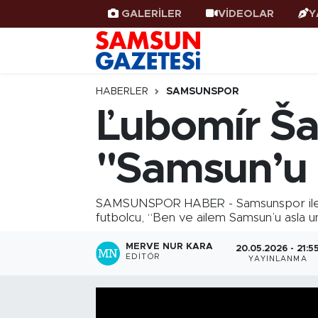
GALERİLER
VİDEOLAR
Y
Samsun Haber
Samsun Nöbetçi Eczaneler
Samsunspor
Samsun Hava Durumu
HABERLER
SAMSUNSPOR
Ľubomír Ša
Samsun Rehberi
SAMSUN Namaz Vakitleri
"Samsun’u 
Resmi İlanlar
Samsun Trafik Yoğunluk Haritası
Süper Lig Puan Durumu ve Fikstür
SAMSUNSPOR HABER - Samsunspor ile yoll
futbolcu, “Ben ve ailem Samsun’u asla un
Tüm Manşetler
MERVE NUR KARA
20.05.2026 - 21:5
EDITÖR
YAYINLANMA
Son Dakika Haberleri
Haber Arşivi