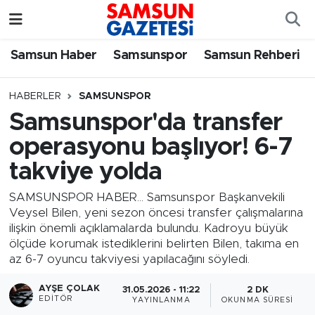
Samsun Haber
Samsun Nöbetçi Eczaneler
Samsun Haber
Samsunspor
Samsun Rehberi
Samsunspor
Samsun Hava Durumu
HABERLER
SAMSUNSPOR
Samsunspor'da transfer
Samsun Rehberi
SAMSUN Namaz Vakitleri
operasyonu başlıyor! 6-7
Resmi İlanlar
Samsun Trafik Yoğunluk Haritası
takviye yolda
Süper Lig Puan Durumu ve Fikstür
SAMSUNSPOR HABER... Samsunspor Başkanvekili
Veysel Bilen, yeni sezon öncesi transfer çalışmalarına
ilişkin önemli açıklamalarda bulundu. Kadroyu büyük
Tüm Manşetler
ölçüde korumak istediklerini belirten Bilen, takıma en
az 6-7 oyuncu takviyesi yapılacağını söyledi.
Son Dakika Haberleri
AYŞE ÇOLAK
31.05.2026 - 11:22
2 DK
EDITÖR
YAYINLANMA
OKUNMA SÜRESI
Haber Arşivi