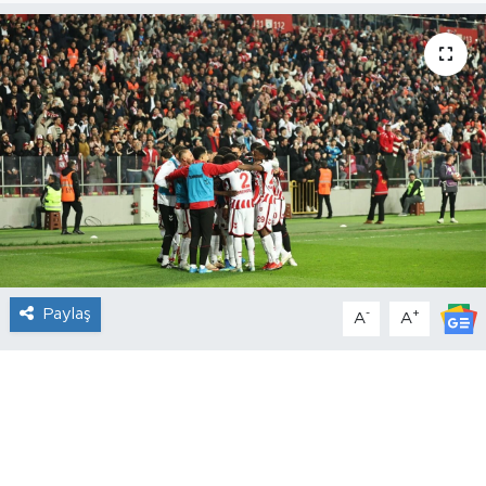
Paylaş
-
+
A
A