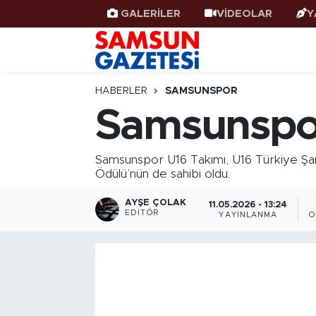
GALERİLER
VİDEOLAR
Y
Samsun Haber
Samsun Nöbetçi Eczaneler
Samsunspor
Samsun Hava Durumu
HABERLER
SAMSUNSPOR
Samsunspor
Samsun Rehberi
SAMSUN Namaz Vakitleri
Samsunspor U16 Takımı, U16 Türkiye Şamp
Resmi İlanlar
Samsun Trafik Yoğunluk Haritası
Ödülü’nün de sahibi oldu.
Süper Lig Puan Durumu ve Fikstür
AYŞE ÇOLAK
11.05.2026 - 13:24
EDITÖR
YAYINLANMA
O
Tüm Manşetler
Son Dakika Haberleri
Haber Arşivi