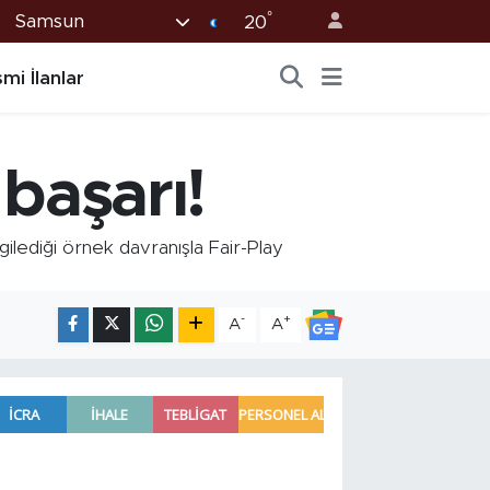
°
Samsun
20
mi İlanlar
başarı!
lediği örnek davranışla Fair-Play
-
+
A
A