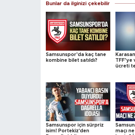
Bunlar da ilginizi çekebilir
Samsunspor’da kaç tane
Karasa
kombine bilet satıldı?
TFF’ye v
ücreti t
Samsunspor için sürpriz
Samsun
isim! Portekiz'den
maçı ne