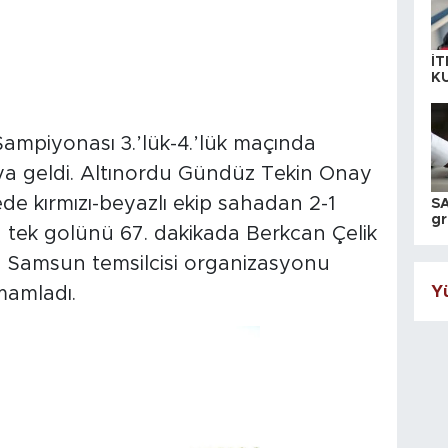
İT
K
KI
A
ampiyonası 3.’lük-4.’lük maçında
ıya geldi. Altınordu Gündüz Tekin Onay
 kırmızı-beyazlı ekip sahadan 2-1
SA
gr
 tek golünü 67. dakikada Berkcan Çelik
ih
 Samsun temsilcisi organizasyonu
Yü
mamladı.