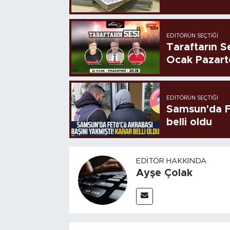
EDITÖRÜN SEÇTIĞI
Taraftarın Se
Ocak Pazart
EDITÖRÜN SEÇTIĞI
Samsun'da FE
belli oldu
EDITÖR HAKKINDA
Ayşe Çolak