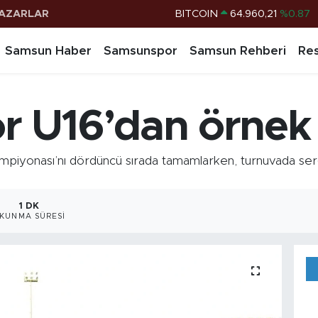
AZARLAR
DOLAR
47,7436
%0.18
EURO
55,2510
%0.32
Samsun Haber
Samsunspor
Samsun Rehberi
Res
STERLİN
64,4811
%0.38
G.ALTIN
6648.99
%2.59
 U16’dan örnek 
BİST100
13.773
%-19
BITCOIN
64.960,21
%0.87
iyonası’nı dördüncü sırada tamamlarken, turnuvada sergi
1 DK
KUNMA SÜRESI