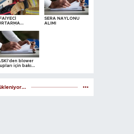
FAİYECİ
SERA NAYLONU
URTARMA
ALIMI
YAFETİ SATIN
LINACAKTIR
SKİ'den blower
upları için bakım
alesi
kleniyor...