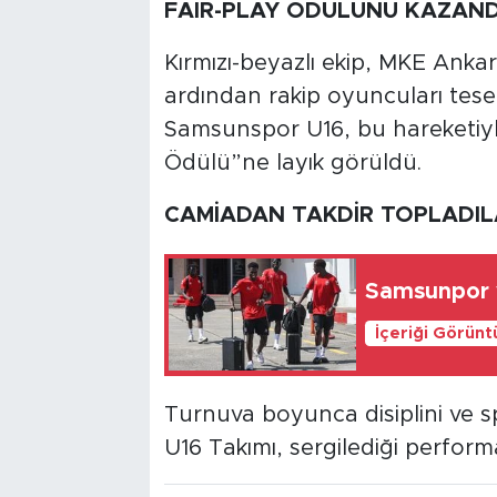
FAIR-PLAY ÖDÜLÜNÜ KAZAND
Kırmızı-beyazlı ekip, MKE Anka
ardından rakip oyuncuları tesel
Samsunspor U16, bu hareketiyl
Ödülü”ne layık görüldü.
CAMİADAN TAKDİR TOPLADIL
Samsunpor y
İçeriği Görünt
Turnuva boyunca disiplini ve 
U16 Takımı, sergilediği perfor