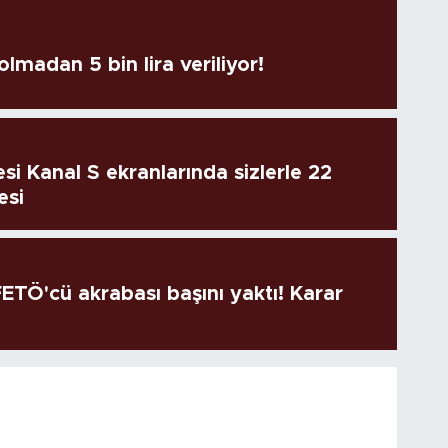
lmadan 5 bin lira veriliyor!
si Kanal S ekranlarında sizlerle 22
esi
TÖ'cü akrabası başını yaktı! Karar