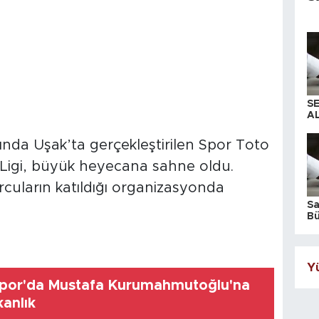
S
AL
ında Uşak’ta gerçekleştirilen Spor Toto
Ligi, büyük heyecana sahne oldu.
orcuların katıldığı organizasyonda
S
Bü
iş
Yü
spor'da Mustafa Kurumahmutoğlu'na
kanlık