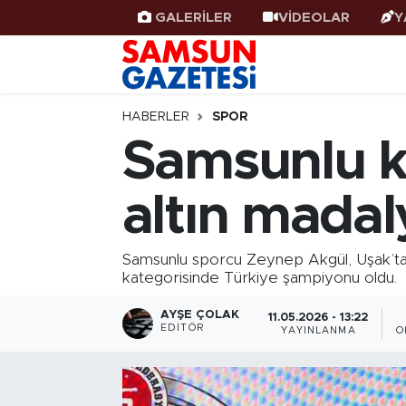
GALERİLER
VİDEOLAR
Y
Samsun Haber
Samsun Nöbetçi Eczaneler
Samsunspor
Samsun Hava Durumu
HABERLER
SPOR
Samsunlu k
Samsun Rehberi
SAMSUN Namaz Vakitleri
altın madal
Resmi İlanlar
Samsun Trafik Yoğunluk Haritası
Süper Lig Puan Durumu ve Fikstür
Samsunlu sporcu Zeynep Akgül, Uşak’ta
kategorisinde Türkiye şampiyonu oldu.
Tüm Manşetler
AYŞE ÇOLAK
11.05.2026 - 13:22
EDITÖR
YAYINLANMA
O
Son Dakika Haberleri
Haber Arşivi