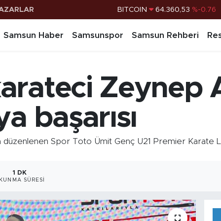
AZARLAR
DOLAR
47,7069
%0.17
EURO
55,0265
%0.01
Samsun Haber
Samsunspor
Samsun Rehberi
Res
STERLİN
64,1897
%0.02
G.ALTIN
6574.81
%1.44
arateci Zeynep 
BİST100
13.887
%64
BITCOIN
64.360,53
%-0.76
ya başarısı
 düzenlenen Spor Toto Ümit Genç U21 Premier Karate Lig
1 DK
KUNMA SÜRESI