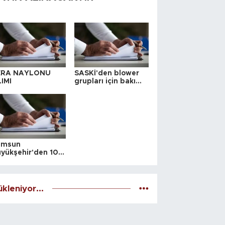
ERA NAYLONU
SASKİ'den blower
IMI
grupları için bakım
ihalesi
amsun
yükşehir'den 10
 yeri satış ihalesi
kleniyor...