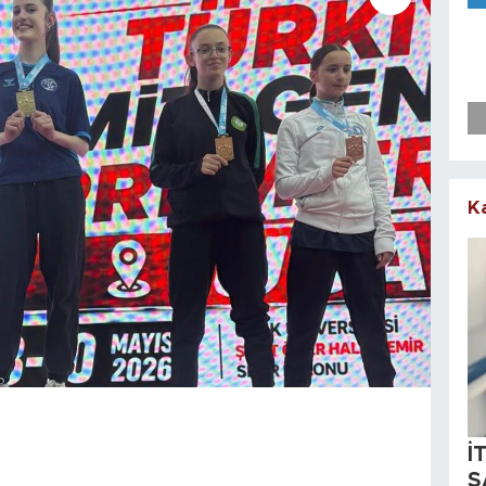
K
İ
S