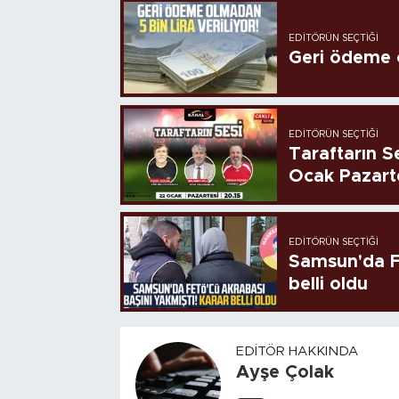
EDITÖRÜN SEÇTIĞI
Geri ödeme o
EDITÖRÜN SEÇTIĞI
Taraftarın Se
Ocak Pazart
EDITÖRÜN SEÇTIĞI
Samsun'da FE
belli oldu
EDITÖR HAKKINDA
Ayşe Çolak