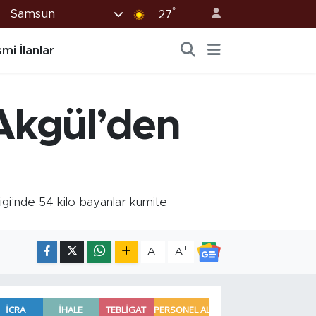
°
Samsun
27
mi İlanlar
Akgül’den
i’nde 54 kilo bayanlar kumite
-
+
A
A