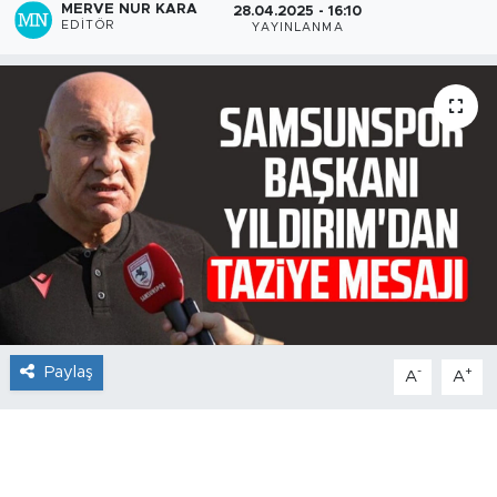
MERVE NUR KARA
28.04.2025 - 16:10
EDITÖR
YAYINLANMA
Paylaş
-
+
A
A