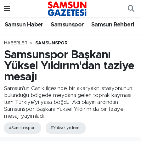
Samsun Haber
Samsun Nöbetçi Eczaneler
Samsun Haber
Samsunspor
Samsun Rehberi
Samsunspor
Samsun Hava Durumu
HABERLER
SAMSUNSPOR
Samsunspor Başkanı
Samsun Rehberi
SAMSUN Namaz Vakitleri
Yüksel Yıldırım'dan taziye
Resmi İlanlar
Samsun Trafik Yoğunluk Haritası
mesajı
Süper Lig Puan Durumu ve Fikstür
Samsun'un Canik ilçesinde bir akaryakıt istasyonunun
bulunduğu bölgede meydana gelen toprak kayması,
tüm Türkiye'yi yasa boğdu. Acı olayın ardından
Tüm Manşetler
Samsunspor Başkanı Yüksel Yıldırım da bir taziye
mesajı yayımladı.
Son Dakika Haberleri
#Samsunspor
#Yüksel yıldırım
Haber Arşivi