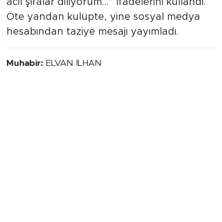
acil şifalar diliyorum…” ifadelerini kullandı.
Öte yandan kulüpte, yine sosyal medya
hesabından taziye mesajı yayımladı.
Muhabir:
ELVAN İLHAN