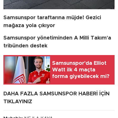
Samsunspor taraftarına müjde! Gezici
mağaza yola çıkıyor
Samsunspor yönetiminden A Milli Takım'a
tribünden destek
Samsunspor'da Elliot
Watt ilk 4 maçta
forma giyebilecek mi?
DAHA FAZLA SAMSUNSPOR HABERİ İÇİN
TIKLAYINIZ