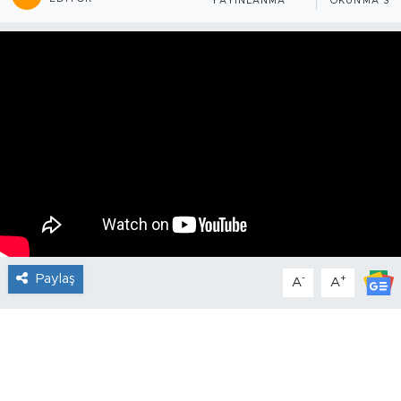
YAYINLANMA
OKUNMA SÜR
Paylaş
-
+
A
A