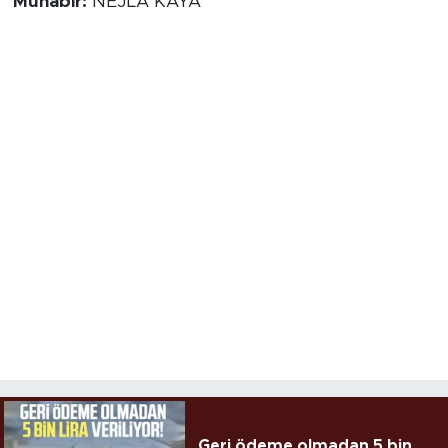
Muhabir:
NEJLA KAYA
Geri ödeme olmadan 5 bin