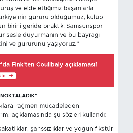
uruş ve elde ettiğimiz başarılarla
Türkiye’nin gururu olduğumuz, kulüp
an birini geride bıraktık. Samsunspor
ür sesle duyurmanın ve bu bayrağı
ini ve gururunu yaşıyoruz.”
da Fink'ten Coulibaly açıklaması!
üle
 NOKTALADIK”
klara rağmen mücadeleden
rım, açıklamasında şu sözleri kullandı:
atlıklar, şanssızlıklar ve yoğun fikstür