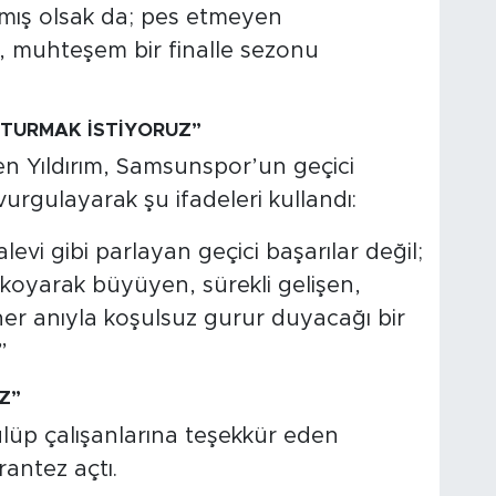
ış olsak da; pes etmeyen
r, muhteşem bir finalle sezonu
ŞTURMAK İSTİYORUZ”
n Yıldırım, Samsunspor’un geçici
vurgulayarak şu ifadeleri kullandı:
evi gibi parlayan geçici başarılar değil;
 koyarak büyüyen, sürekli gelişen,
her anıyla koşulsuz gurur duyacağı bir
”
Z”
ulüp çalışanlarına teşekkür eden
rantez açtı.