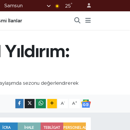
°
Samsun
25
mi İlanlar
Yıldırım:
aylaşımda sezonu değerlendirerek
-
+
A
A