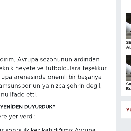
S
AL
ldırım, Avrupa sezonunun ardından
teknik heyete ve futbolculara teşekkür
vrupa arenasında önemli bir başarıya
S
, Samsunspor’un yalnızca şehrin değil,
Bü
iş
u ifade etti.
 YENİDEN DUYURDUK”
Yü
re yer verdi:
r sonra ilk kez katıldığımız Avrupa