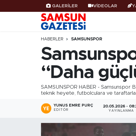
GALERİLER
VİDEOLAR
Y
Samsun Haber
Samsun Nöbetçi Eczaneler
Samsunspor
Samsun Hava Durumu
HABERLER
SAMSUNSPOR
Samsunspor
Samsun Rehberi
SAMSUN Namaz Vakitleri
“Daha güçl
Resmi İlanlar
Samsun Trafik Yoğunluk Haritası
Süper Lig Puan Durumu ve Fikstür
SAMSUNSPOR HABER - Samsunspor Başkan
teknik heyete, futbolculara ve taraftarla
Tüm Manşetler
YUNUS EMRE PURÇ
20.05.2026 - 08:
EDITÖR
YAYINLANMA
Son Dakika Haberleri
Haber Arşivi