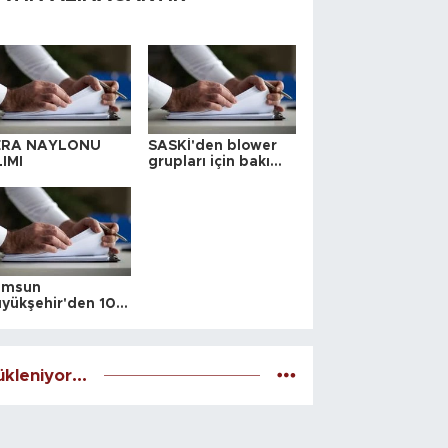
ERA NAYLONU
SASKİ'den blower
IMI
grupları için bakım
ihalesi
amsun
yükşehir'den 10
 yeri satış ihalesi
kleniyor...