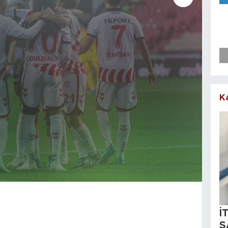
K
İ
S