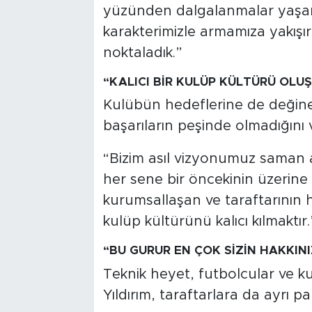
yüzünden dalgalanmalar yaşam
karakterimizle armamıza yakışı
noktaladık.”
“KALICI BİR KULÜP KÜLTÜRÜ OLU
Kulübün hedeflerine de değine
başarıların peşinde olmadığını 
“Bizim asıl vizyonumuz saman al
her sene bir öncekinin üzerine
kurumsallaşan ve taraftarının 
kulüp kültürünü kalıcı kılmaktır.
“BU GURUR EN ÇOK SİZİN HAKKINI
Teknik heyet, futbolcular ve k
Yıldırım, taraftarlara da ayrı pa