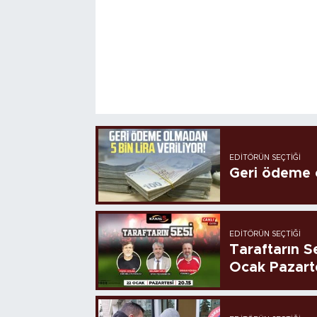
EDITÖRÜN SEÇTIĞI
Geri ödeme o
EDITÖRÜN SEÇTIĞI
Taraftarın Se
Ocak Pazart