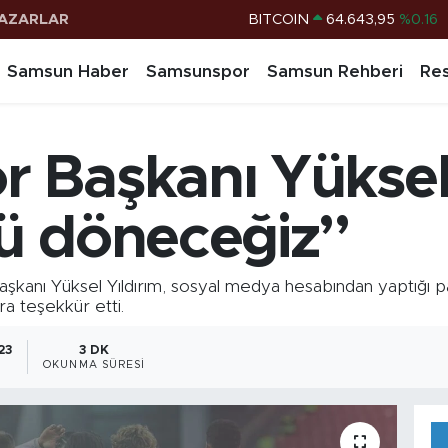
AZARLAR
DOLAR
47,6006
%0.06
EURO
55,0250
%0.02
Samsun Haber
Samsunspor
Samsun Rehberi
Res
STERLİN
64,2398
%0.2
G.ALTIN
6500.87
%0.12
 Başkanı Yüksel 
BİST100
13.799
%70
BITCOIN
64.643,95
%0.16
ü döneceğiz”
ı Yüksel Yıldırım, sosyal medya hesabından yaptığı p
ra teşekkür etti.
23
3 DK
OKUNMA SÜRESI