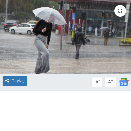
Paylaş
-
+
A
A