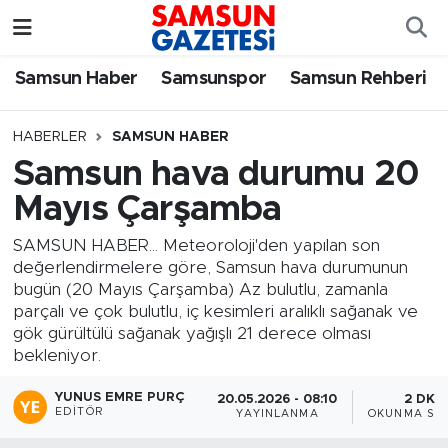
Samsun Haber
Samsun Nöbetçi Eczaneler
Samsun Haber
Samsunspor
Samsun Rehberi
Samsunspor
Samsun Hava Durumu
HABERLER
SAMSUN HABER
Samsun hava durumu 20
Samsun Rehberi
SAMSUN Namaz Vakitleri
Mayıs Çarşamba
Resmi İlanlar
Samsun Trafik Yoğunluk Haritası
SAMSUN HABER... Meteoroloji'den yapılan son
değerlendirmelere göre, Samsun hava durumunun
Süper Lig Puan Durumu ve Fikstür
bugün (20 Mayıs Çarşamba) Az bulutlu, zamanla
parçalı ve çok bulutlu, iç kesimleri aralıklı sağanak ve
Tüm Manşetler
gök gürültülü sağanak yağışlı 21 derece olması
bekleniyor.
Son Dakika Haberleri
YUNUS EMRE PURÇ
20.05.2026 - 08:10
2 DK
EDITÖR
YAYINLANMA
OKUNMA SÜR
Haber Arşivi