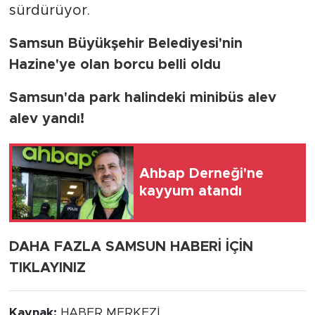
sürdürüyor.
Samsun Büyükşehir Belediyesi'nin
Hazine'ye olan borcu belli oldu
Samsun'da park halindeki minibüs alev
alev yandı!
Ahbap Derneği'ne
kayyum atandı
DAHA FAZLA SAMSUN HABERİ İÇİN
TIKLAYINIZ
Kaynak:
HABER MERKEZİ