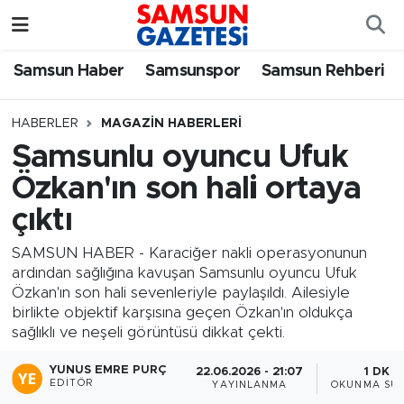
Samsun Haber
Samsun Nöbetçi Eczaneler
Samsun Haber
Samsunspor
Samsun Rehberi
Samsunspor
Samsun Hava Durumu
HABERLER
MAGAZIN HABERLERI
Samsunlu oyuncu Ufuk
Samsun Rehberi
SAMSUN Namaz Vakitleri
Özkan'ın son hali ortaya
Resmi İlanlar
Samsun Trafik Yoğunluk Haritası
çıktı
Süper Lig Puan Durumu ve Fikstür
SAMSUN HABER - Karaciğer nakli operasyonunun
ardından sağlığına kavuşan Samsunlu oyuncu Ufuk
Özkan'ın son hali sevenleriyle paylaşıldı. Ailesiyle
Tüm Manşetler
birlikte objektif karşısına geçen Özkan'ın oldukça
sağlıklı ve neşeli görüntüsü dikkat çekti.
Son Dakika Haberleri
YUNUS EMRE PURÇ
22.06.2026 - 21:07
1 DK
EDITÖR
YAYINLANMA
OKUNMA SÜR
Haber Arşivi