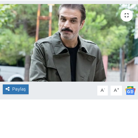
Paylaş
-
+
A
A