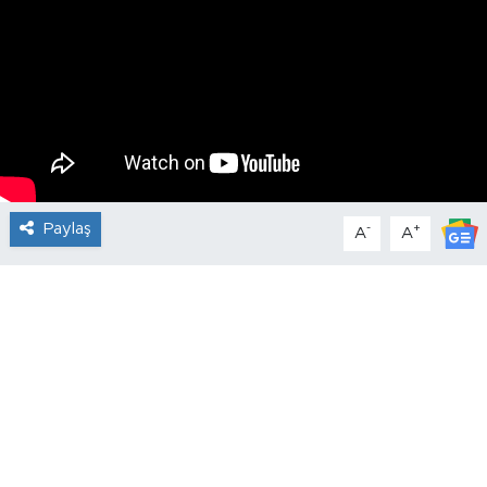
Paylaş
-
+
A
A