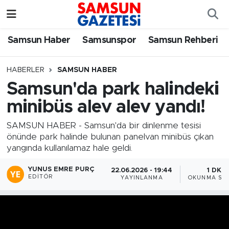
Samsun Haber
Samsun Nöbetçi Eczaneler
Samsun Haber
Samsunspor
Samsun Rehberi
Samsunspor
Samsun Hava Durumu
HABERLER
SAMSUN HABER
Samsun'da park halindeki
Samsun Rehberi
SAMSUN Namaz Vakitleri
minibüs alev alev yandı!
Resmi İlanlar
Samsun Trafik Yoğunluk Haritası
SAMSUN HABER - Samsun'da bir dinlenme tesisi
önünde park halinde bulunan panelvan minibüs çıkan
Süper Lig Puan Durumu ve Fikstür
yangında kullanılamaz hale geldi.
Tüm Manşetler
YUNUS EMRE PURÇ
22.06.2026 - 19:44
1 DK
EDITÖR
YAYINLANMA
OKUNMA SÜR
Son Dakika Haberleri
Haber Arşivi