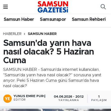
Samsun Haber
Samsun Nöbetçi Eczaneler
Samsun Haber
Samsunspor
Samsun Rehberi
Samsunspor
Samsun Hava Durumu
HABERLER
SAMSUN HABER
Samsun'da yarın hava
Samsun Rehberi
SAMSUN Namaz Vakitleri
nasıl olacak? 5 Haziran
Resmi İlanlar
Samsun Trafik Yoğunluk Haritası
Cuma
Süper Lig Puan Durumu ve Fikstür
SAMSUN HABER - Samsun'da internet kullanıcıları,
"Samsun'da yarın hava nasıl olacak?" sorusuna yanıt
arıyor. Peki 5 Haziran Cuma günü Samsun'da hava
Tüm Manşetler
nasıl olacak?
Son Dakika Haberleri
YUNUS EMRE PURÇ
04.06.2026 - 20:12
1
EDITÖR
YAYINLANMA
PAYLAŞIM
Haber Arşivi