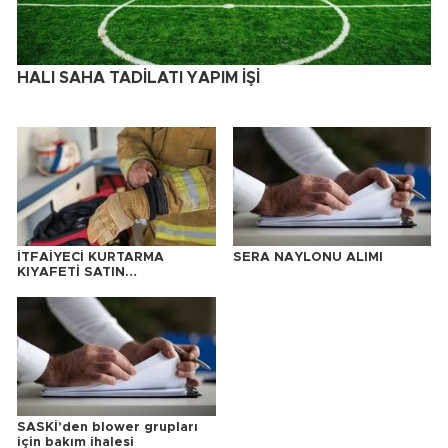
HALI SAHA TADİLATI YAPIM İŞİ
İTFAİYECİ KURTARMA
SERA NAYLONU ALIMI
KIYAFETİ SATIN
ALINACAKTIR
SASKİ'den blower grupları
için bakım ihalesi