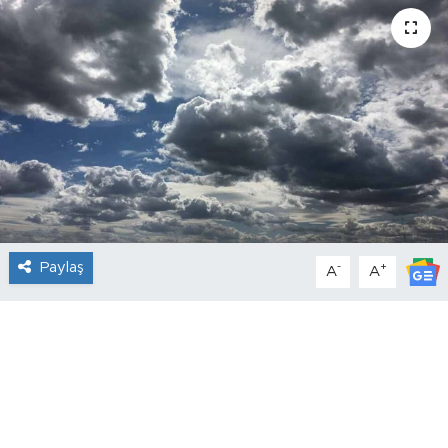
Paylaş
-
+
A
A