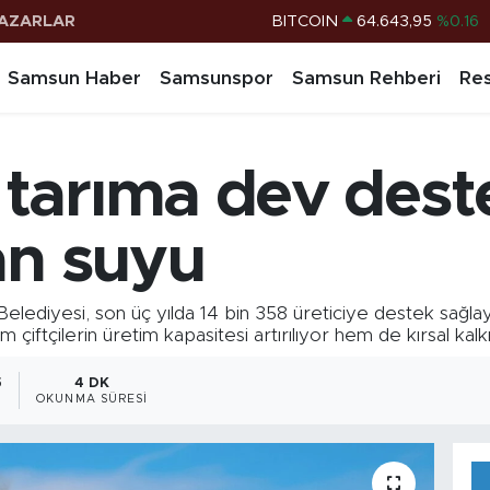
AZARLAR
DOLAR
47,6006
%0.06
EURO
55,0250
%0.02
Samsun Haber
Samsunspor
Samsun Rehberi
Res
STERLİN
64,2398
%0.2
G.ALTIN
6500.87
%0.12
tarıma dev dest
BİST100
13.799
%70
BITCOIN
64.643,95
%0.16
an suyu
iyesi, son üç yılda 14 bin 358 üreticiye destek sağlayar
 çiftçilerin üretim kapasitesi artırılıyor hem de kırsal kal
5
4 DK
OKUNMA SÜRESI