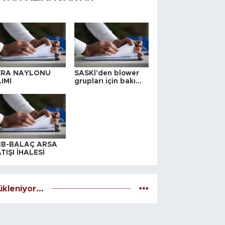
ERA NAYLONU
SASKİ'den blower
IMI
grupları için bakım
ihalesi
BB-BALAÇ ARSA
TIŞI İHALESİ
kleniyor...