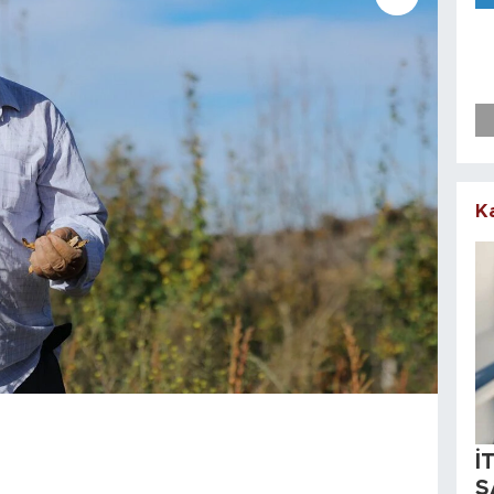
K
İ
S