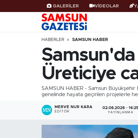
GALERİLER
VİDEOLAR
Y
Samsun Haber
Samsun Nöbetçi Eczaneler
Samsunspor
Samsun Hava Durumu
HABERLER
SAMSUN HABER
Samsun'da 
Samsun Rehberi
SAMSUN Namaz Vakitleri
Üreticiye c
Resmi İlanlar
Samsun Trafik Yoğunluk Haritası
Süper Lig Puan Durumu ve Fikstür
SAMSUN HABER - Samsun Büyükşehir Beled
genelinde hayata geçirilen projelerle hem
Tüm Manşetler
MERVE NUR KARA
02.06.2026 - 16:2
EDITÖR
YAYINLANMA
Son Dakika Haberleri
Haber Arşivi