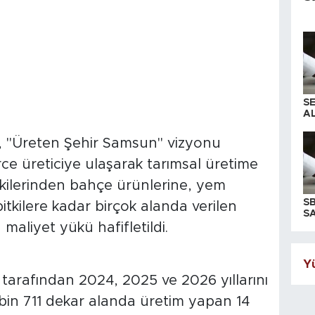
S
AL
, "Üreten Şehir Samsun" vizyonu
ce üreticiye ulaşarak tarımsal üretime
itkilerinden bahçe ürünlerine, yem
S
bitkilere kadar birçok alanda verilen
SA
 maliyet yükü hafifletildi.
Yü
arafından 2024, 2025 ve 2026 yıllarını
in 711 dekar alanda üretim yapan 14