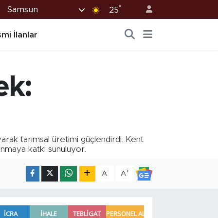
°
Samsun
25
mi İlanlar
ek:
ak tarımsal üretimi güçlendirdi. Kent
kınmaya katkı sunuluyor.
-
+
A
A