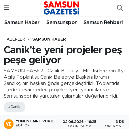
Samsun Haber
Samsun Nöbetçi Eczaneler
Samsun Haber
Samsunspor
Samsun Rehberi
Samsunspor
Samsun Hava Durumu
HABERLER
SAMSUN HABER
Canik'te yeni projeler peş
Samsun Rehberi
SAMSUN Namaz Vakitleri
peşe geliyor
Resmi İlanlar
Samsun Trafik Yoğunluk Haritası
SAMSUN HABER - Canik Belediye Meclisi Haziran Ayı
Açılış Toplantısı, Canik Belediye Başkanı İbrahim
Süper Lig Puan Durumu ve Fikstür
Sandıkçı'nın başkanlığında gerçekleştirildi. Toplantıda
ilçede devam eden projeler, yeni yatırımlar ve
Tüm Manşetler
Samsunspor ile yürütülen çalışmalar değerlendirildi.
#Canik
Son Dakika Haberleri
YUNUS EMRE PURÇ
02.06.2026 - 16:25
3 DK
Haber Arşivi
EDITÖR
YAYINLANMA
OKUNMA SÜR