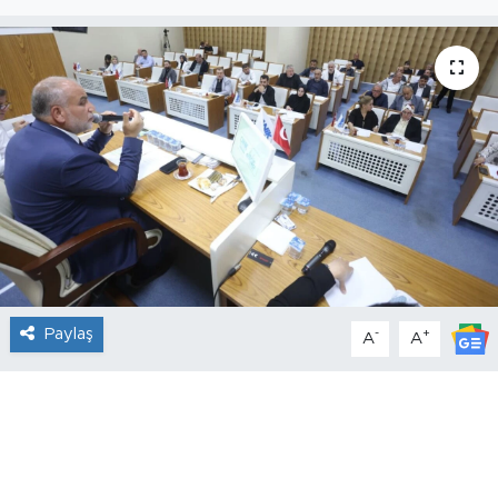
Paylaş
-
+
A
A