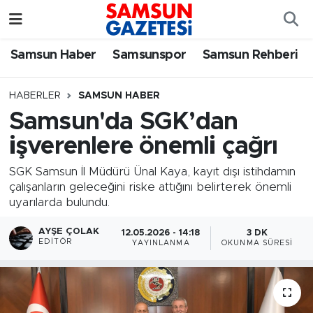
Samsun Haber
Samsun Nöbetçi Eczaneler
Samsun Haber
Samsunspor
Samsun Rehberi
Samsunspor
Samsun Hava Durumu
HABERLER
SAMSUN HABER
Samsun'da SGK’dan
Samsun Rehberi
SAMSUN Namaz Vakitleri
işverenlere önemli çağrı
Resmi İlanlar
Samsun Trafik Yoğunluk Haritası
SGK Samsun İl Müdürü Ünal Kaya, kayıt dışı istihdamın
çalışanların geleceğini riske attığını belirterek önemli
Süper Lig Puan Durumu ve Fikstür
uyarılarda bulundu.
Tüm Manşetler
AYŞE ÇOLAK
12.05.2026 - 14:18
3 DK
EDITÖR
YAYINLANMA
OKUNMA SÜRESI
Son Dakika Haberleri
Haber Arşivi