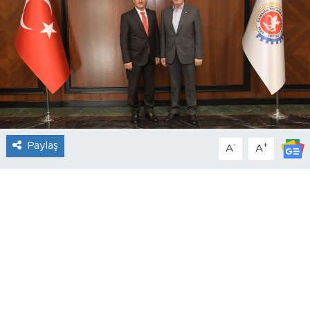
Paylaş
-
+
A
A