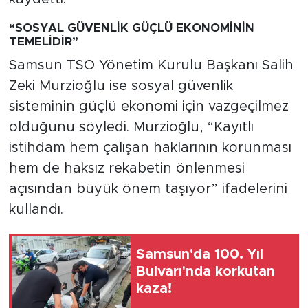
“SOSYAL GÜVENLİK GÜÇLÜ EKONOMİNİN
TEMELİDİR”
Samsun TSO Yönetim Kurulu Başkanı Salih
Zeki Murzioğlu ise sosyal güvenlik
sisteminin güçlü ekonomi için vazgeçilmez
olduğunu söyledi. Murzioğlu, “Kayıtlı
istihdam hem çalışan haklarının korunması
hem de haksız rekabetin önlenmesi
açısından büyük önem taşıyor” ifadelerini
kullandı.
Samsun'da 100. Yıl
Bulvarı'nda korkutan
kaza!