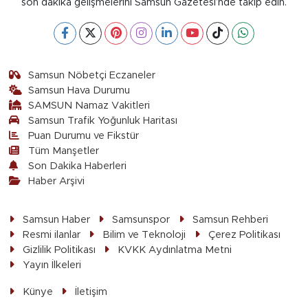
son dakika gelişmelerini Samsun Gazetesi’nde takip edin.
Samsun Nöbetçi Eczaneler
Samsun Hava Durumu
SAMSUN Namaz Vakitleri
Samsun Trafik Yoğunluk Haritası
Puan Durumu ve Fikstür
Tüm Manşetler
Son Dakika Haberleri
Haber Arşivi
Samsun Haber
Samsunspor
Samsun Rehberi
Resmi ilanlar
Bilim ve Teknoloji
Çerez Politikası
Gizlilik Politikası
KVKK Aydınlatma Metni
Yayın İlkeleri
Künye
İletişim