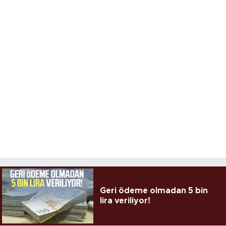
Geri ödeme olmadan 5 bin
lira veriliyor!