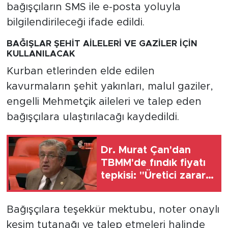
bağışçıların SMS ile e-posta yoluyla
bilgilendirileceği ifade edildi.
BAĞIŞLAR ŞEHİT AİLELERİ VE GAZİLER İÇİN
KULLANILACAK
Kurban etlerinden elde edilen
kavurmaların şehit yakınları, malul gaziler,
engelli Mehmetçik aileleri ve talep eden
bağışçılara ulaştırılacağı kaydedildi.
Dr. Murat Çan'dan
TBMM'de fındık fiyatı
tepkisi: "Üretici zarara
mahkum"
Bağışçılara teşekkür mektubu, noter onaylı
kesim tutanağı ve talep etmeleri halinde