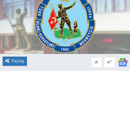
Paylaş
-
+
A
A