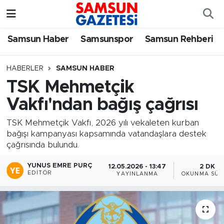
Samsun Haber
Samsun Nöbetçi Eczaneler
Samsun Haber
Samsunspor
Samsun Rehberi
Samsunspor
Samsun Hava Durumu
HABERLER
SAMSUN HABER
TSK Mehmetçik
Samsun Rehberi
SAMSUN Namaz Vakitleri
Vakfı'ndan bağış çağrısı
Resmi İlanlar
Samsun Trafik Yoğunluk Haritası
TSK Mehmetçik Vakfı, 2026 yılı vekaleten kurban
bağışı kampanyası kapsamında vatandaşlara destek
Süper Lig Puan Durumu ve Fikstür
çağrısında bulundu.
Tüm Manşetler
YUNUS EMRE PURÇ
12.05.2026 - 13:47
2 DK
EDITÖR
YAYINLANMA
OKUNMA SÜR
Son Dakika Haberleri
Haber Arşivi