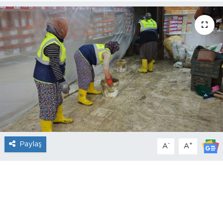
Paylaş
-
+
A
A