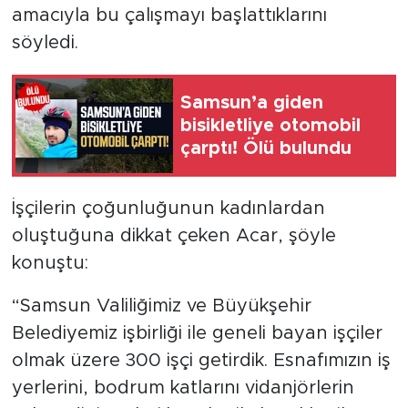
amacıyla bu çalışmayı başlattıklarını
söyledi.
Samsun’a giden
bisikletliye otomobil
çarptı! Ölü bulundu
İşçilerin çoğunluğunun kadınlardan
oluştuğuna dikkat çeken Acar, şöyle
konuştu:
“Samsun Valiliğimiz ve Büyükşehir
Belediyemiz işbirliği ile geneli bayan işçiler
olmak üzere 300 işçi getirdik. Esnafımızın iş
yerlerini, bodrum katlarını vidanjörlerin