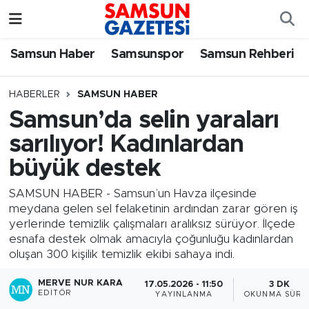
Samsun Haber
Samsun Nöbetçi Eczaneler
Samsun Haber
Samsunspor
Samsun Rehberi
Samsunspor
Samsun Hava Durumu
HABERLER
SAMSUN HABER
Samsun’da selin yaraları
Samsun Rehberi
SAMSUN Namaz Vakitleri
sarılıyor! Kadınlardan
Resmi İlanlar
Samsun Trafik Yoğunluk Haritası
büyük destek
Süper Lig Puan Durumu ve Fikstür
SAMSUN HABER - Samsun’un Havza ilçesinde
meydana gelen sel felaketinin ardından zarar gören iş
yerlerinde temizlik çalışmaları aralıksız sürüyor. İlçede
Tüm Manşetler
esnafa destek olmak amacıyla çoğunluğu kadınlardan
oluşan 300 kişilik temizlik ekibi sahaya indi.
Son Dakika Haberleri
MERVE NUR KARA
17.05.2026 - 11:50
3 DK
EDITÖR
YAYINLANMA
OKUNMA SÜRE
Haber Arşivi