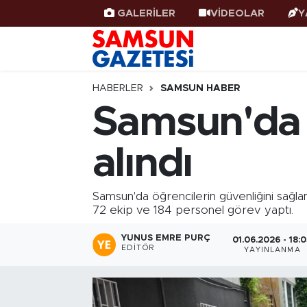
GALERİLER
VİDEOLAR
Y
Samsun Haber
Samsun Nöbetçi Eczaneler
Samsunspor
Samsun Hava Durumu
HABERLER
SAMSUN HABER
Samsun'da o
Samsun Rehberi
SAMSUN Namaz Vakitleri
alındı
Resmi İlanlar
Samsun Trafik Yoğunluk Haritası
Süper Lig Puan Durumu ve Fikstür
Samsun'da öğrencilerin güvenliğini sağla
72 ekip ve 184 personel görev yaptı.
Tüm Manşetler
YUNUS EMRE PURÇ
01.06.2026 - 18:
EDITÖR
YAYINLANMA
Son Dakika Haberleri
Haber Arşivi