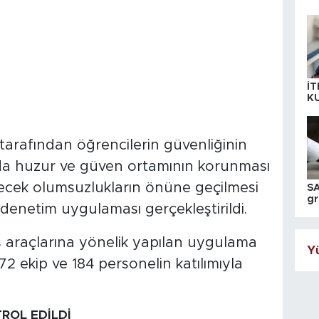
İT
K
KI
A
arafından öğrencilerin güvenliğinin
da huzur ve güven ortamının korunması
lecek olumsuzlukların önüne geçilmesi
SA
gr
denetim uygulaması gerçekleştirildi.
ih
is araçlarına yönelik yapılan uygulama
Yü
2 ekip ve 184 personelin katılımıyla
ROL EDİLDİ