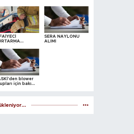
FAİYECİ
SERA NAYLONU
URTARMA
ALIMI
YAFETİ SATIN
LINACAKTIR
SKİ'den blower
upları için bakım
alesi
kleniyor...