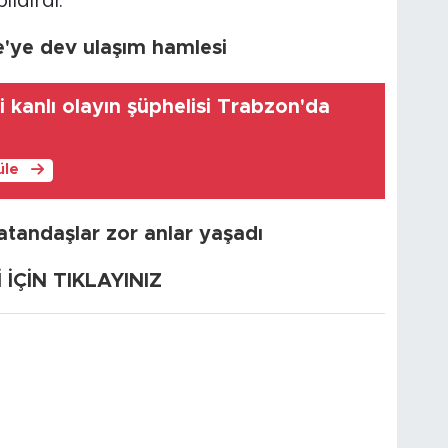
ldirdi.
'ye dev ulaşım hamlesi
 kanlı olayın şüphelisi Trabzon'da
üle
Vatandaşlar zor anlar yaşadı
ÇİN TIKLAYINIZ