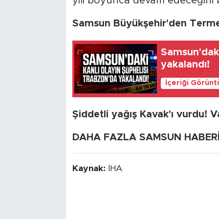
yılı boyunca devam edeceğini bi
Samsun Büyükşehir'den Terme
Samsun'daki
yakalandı!
İçeriği Görünt
Şiddetli yağış Kavak'ı vurdu! 
DAHA FAZLA SAMSUN HABERİ İ
Kaynak:
İHA