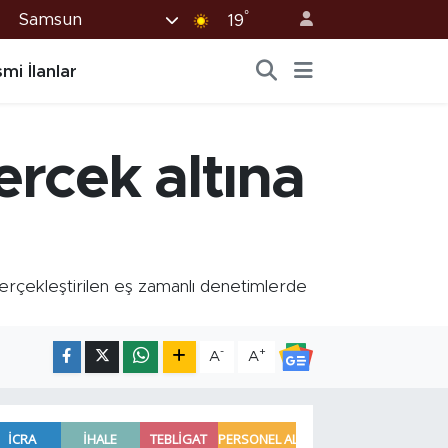
°
Samsun
19
mi İlanlar
rcek altına
gerçekleştirilen eş zamanlı denetimlerde
-
+
A
A