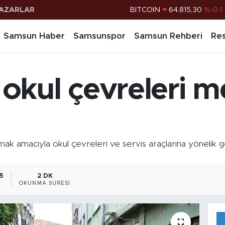
AZARLAR
DOLAR
47,7436
%0.18
EURO
55,2510
%0.32
Samsun Haber
Samsunspor
Samsun Rehberi
Res
STERLİN
64,4811
%0.38
G.ALTIN
6660.55
%0
kul çevreleri me
BİST100
13.779
%-14
BITCOIN
64.815,30
%-0.1
mak amacıyla okul çevreleri ve servis araçlarına yönelik 
05
2 DK
OKUNMA SÜRESI