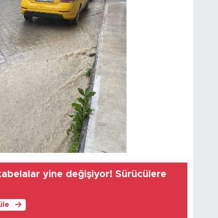
abelalar yine değişiyor! Sürücülere
üle