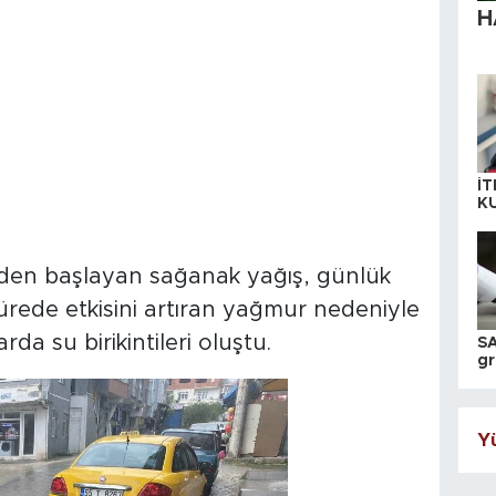
H
İT
K
KI
A
iden başlayan sağanak yağış, günlük
sürede etkisini artıran yağmur nedeniyle
da su birikintileri oluştu.
SA
gr
ih
Yü