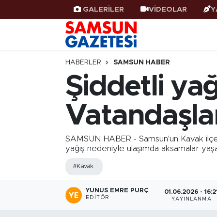
GALERİLER
VİDEOLAR
Y
Samsun Haber
Samsun Nöbetçi Eczaneler
Samsunspor
Samsun Hava Durumu
HABERLER
SAMSUN HABER
Şiddetli ya
Samsun Rehberi
SAMSUN Namaz Vakitleri
Vatandaşlar
Resmi İlanlar
Samsun Trafik Yoğunluk Haritası
Süper Lig Puan Durumu ve Fikstür
SAMSUN HABER - Samsun'un Kavak ilçesind
yağış nedeniyle ulaşımda aksamalar yaşan
Tüm Manşetler
#Kavak
Son Dakika Haberleri
YUNUS EMRE PURÇ
01.06.2026 - 16:2
EDITÖR
YAYINLANMA
Haber Arşivi