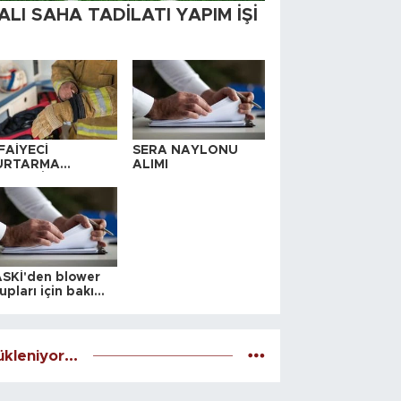
ALI SAHA TADİLATI YAPIM İŞİ
FAİYECİ
SERA NAYLONU
URTARMA
ALIMI
YAFETİ SATIN
LINACAKTIR
SKİ'den blower
upları için bakım
alesi
kleniyor...