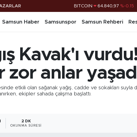
AZARLAR
DOLAR
47,7436
%0.18
EURO
55,2510
%0.32
Samsun Haber
Samsunspor
Samsun Rehberi
Res
STERLİN
64,4811
%0.38
G.ALTIN
6660.55
%0
ğış Kavak'ı vurdu
BİST100
13.779
%-14
BITCOIN
64.840,97
%-0.15
 zor anlar yaşad
e etkili olan sağanak yağış, cadde ve sokakları suyla dol
ırken, ekipler sahada çalışma başlattı.
1
2 DK
OKUNMA SÜRESI