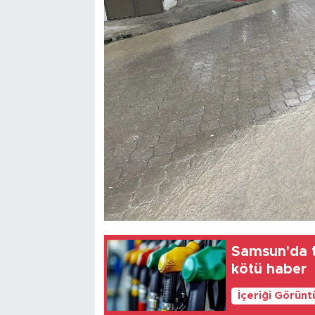
Samsun'da t
kötü haber
İçeriği Görünt