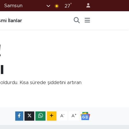
°
Samsun
27
mi İlanlar
!
ı
durdu. Kısa sürede şiddetini artıran
-
+
A
A