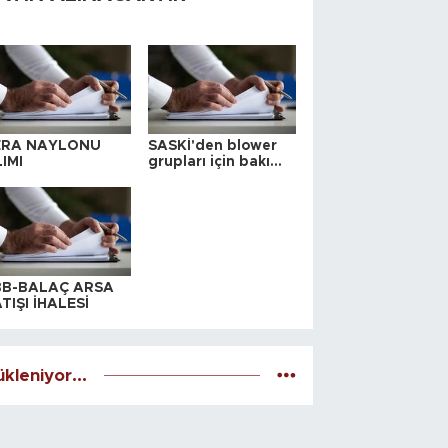
ERA NAYLONU
SASKİ'den blower
IMI
grupları için bakım
ihalesi
BB-BALAÇ ARSA
TIŞI İHALESİ
kleniyor...