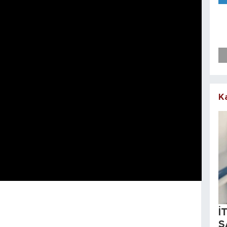
K
İ
S