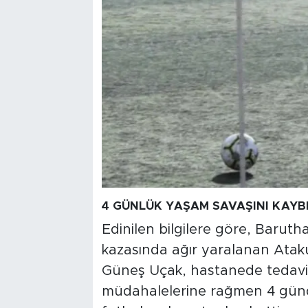
4 GÜNLÜK YAŞAM SAVAŞINI KAYB
Edinilen bilgilere göre, Barut
kazasında ağır yaralanan Ata
Güneş Uçak, hastanede tedavi a
müdahalelerine rağmen 4 günd