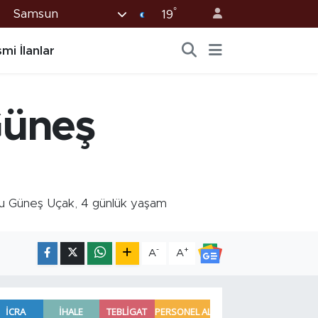
°
Samsun
19
mi İlanlar
Güneş
su Güneş Uçak, 4 günlük yaşam
-
+
A
A