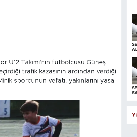
S
AL
r U12 Takımı'nın futbolcusu Güneş
irdiği trafik kazasının ardından verdiği
inik sporcunun vefatı, yakınlarını yasa
S
SA
Yü