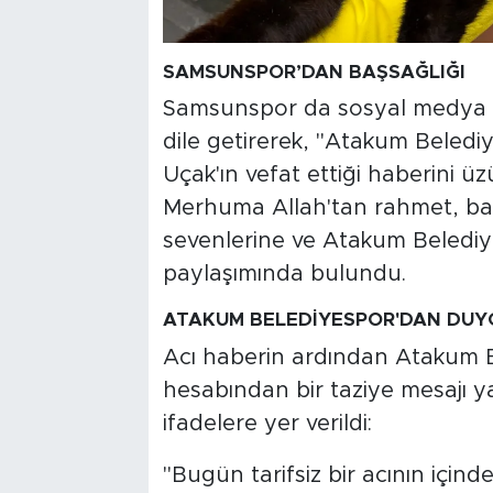
SAMSUNSPOR’DAN BAŞSAĞLIĞI
Samsunspor da sosyal medya 
dile getirerek, "Atakum Beled
Uçak'ın vefat ettiği haberini 
Merhuma Allah'tan rahmet, başt
sevenlerine ve Atakum Belediye
paylaşımında bulundu.
ATAKUM BELEDİYESPOR'DAN DUY
Acı haberin ardından Atakum 
hesabından bir taziye mesajı y
ifadelere yer verildi:
"Bugün tarifsiz bir acının içi