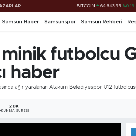
AZARLAR
DOLAR
47,6704
%0
EURO
55,0406
%-0.08
Samsun Haber
Samsunspor
Samsun Rehberi
Res
STERLİN
64,2143
%0
G.ALTIN
6500.87
%0.12
minik futbolcu 
BİST100
13.799
%70
BITCOIN
64.643,95
%0.16
ı haber
sında ağır yaralanan Atakum Belediyespor U12 futbolcu
2 DK
OKUNMA SÜRESI