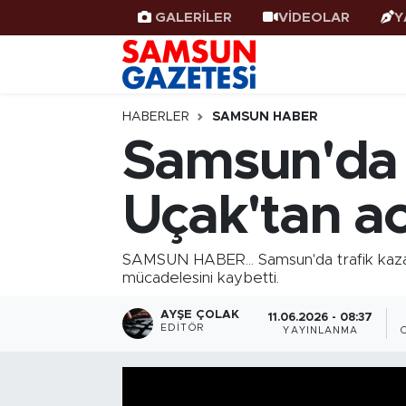
GALERİLER
VİDEOLAR
Y
Samsun Haber
Samsun Nöbetçi Eczaneler
Samsunspor
Samsun Hava Durumu
HABERLER
SAMSUN HABER
Samsun'da 
Samsun Rehberi
SAMSUN Namaz Vakitleri
Uçak'tan ac
Resmi İlanlar
Samsun Trafik Yoğunluk Haritası
Süper Lig Puan Durumu ve Fikstür
SAMSUN HABER... Samsun'da trafik kaza
mücadelesini kaybetti.
Tüm Manşetler
AYŞE ÇOLAK
11.06.2026 - 08:37
EDITÖR
YAYINLANMA
Son Dakika Haberleri
Haber Arşivi