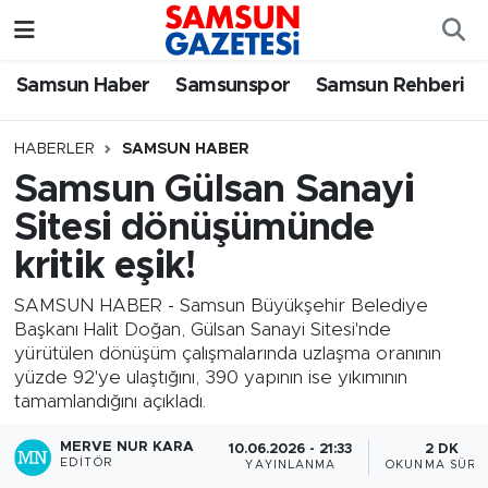
Samsun Haber
Samsun Nöbetçi Eczaneler
Samsun Haber
Samsunspor
Samsun Rehberi
Samsunspor
Samsun Hava Durumu
HABERLER
SAMSUN HABER
Samsun Gülsan Sanayi
Samsun Rehberi
SAMSUN Namaz Vakitleri
Sitesi dönüşümünde
Resmi İlanlar
Samsun Trafik Yoğunluk Haritası
kritik eşik!
Süper Lig Puan Durumu ve Fikstür
SAMSUN HABER - Samsun Büyükşehir Belediye
Başkanı Halit Doğan, Gülsan Sanayi Sitesi'nde
yürütülen dönüşüm çalışmalarında uzlaşma oranının
Tüm Manşetler
yüzde 92'ye ulaştığını, 390 yapının ise yıkımının
tamamlandığını açıkladı.
Son Dakika Haberleri
MERVE NUR KARA
10.06.2026 - 21:33
2 DK
EDITÖR
YAYINLANMA
OKUNMA SÜRE
Haber Arşivi