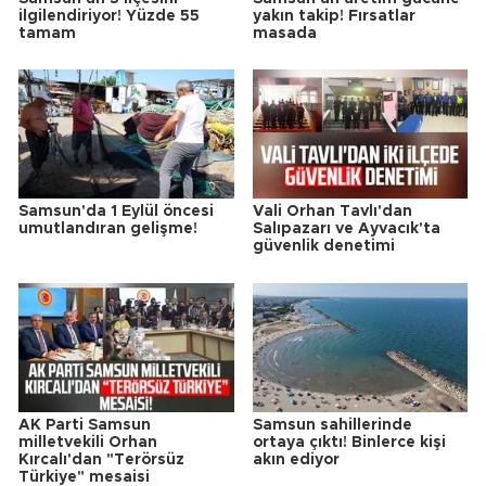
ilgilendiriyor! Yüzde 55
yakın takip! Fırsatlar
tamam
masada
Samsun'da 1 Eylül öncesi
Vali Orhan Tavlı'dan
umutlandıran gelişme!
Salıpazarı ve Ayvacık'ta
güvenlik denetimi
AK Parti Samsun
Samsun sahillerinde
milletvekili Orhan
ortaya çıktı! Binlerce kişi
Kırcalı'dan "Terörsüz
akın ediyor
Türkiye" mesaisi