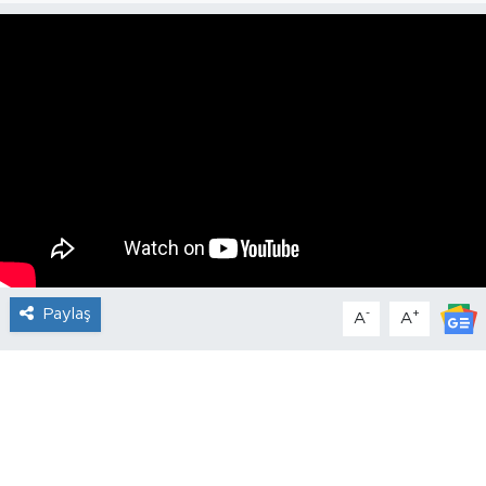
Paylaş
-
+
A
A