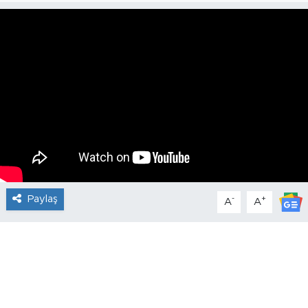
Paylaş
-
+
A
A