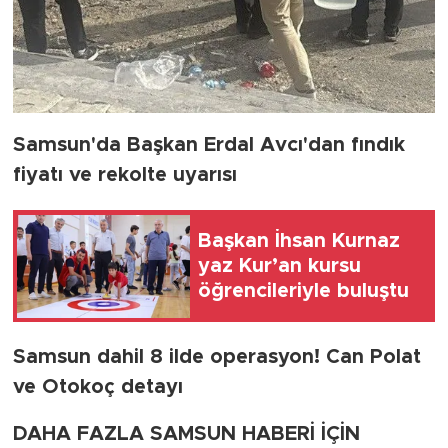
Samsun'da Başkan Erdal Avcı'dan fındık
fiyatı ve rekolte uyarısı
Başkan İhsan Kurnaz
yaz Kur’an kursu
öğrencileriyle buluştu
Samsun dahil 8 ilde operasyon! Can Polat
ve Otokoç detayı
DAHA FAZLA SAMSUN HABERİ İÇİN