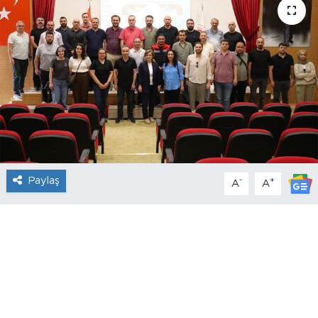
Paylaş
-
+
A
A