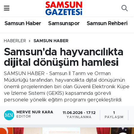
Samsun Haber
Samsun Nöbetçi Eczaneler
Samsun Haber
Samsunspor
Samsun Rehberi
Samsunspor
Samsun Hava Durumu
HABERLER
SAMSUN HABER
Samsun'da hayvancılıkta
Samsun Rehberi
SAMSUN Namaz Vakitleri
dijital dönüşüm hamlesi
Resmi İlanlar
Samsun Trafik Yoğunluk Haritası
SAMSUN HABER - Samsun İl Tarım ve Orman
Müdürlüğü tarafından, hayvancılıkta dijital dönüşümün
Süper Lig Puan Durumu ve Fikstür
önemli projelerinden biri olan Güvenli Elektronik Küpe
ve İzleme Sistemi (GEKİS) kapsamında görevli
Tüm Manşetler
personele yönelik eğitim programı gerçekleştirildi.
MERVE NUR KARA
11.06.2026 - 17:12
1
Son Dakika Haberleri
EDITÖR
YAYINLANMA
PAYLAŞIM
Haber Arşivi