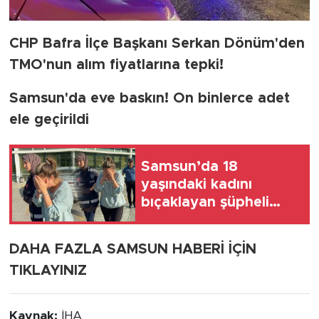
CHP Bafra İlçe Başkanı Serkan Dönüm'den
TMO'nun alım fiyatlarına tepki!
Samsun'da eve baskın! On binlerce adet
ele geçirildi
Samsun’da 18
yaşındaki kadını
bıçaklayan şüpheli
tutuklandı
DAHA FAZLA SAMSUN HABERİ İÇİN
TIKLAYINIZ
Kaynak:
İHA