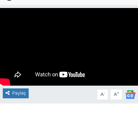
Paylaş
-
+
A
A