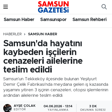
Samsun Haber
Samsun Nöbetçi Eczaneler
Samsun Haber
Samsunspor
Samsun Rehberi
Samsunspor
Samsun Hava Durumu
HABERLER
SAMSUN HABER
Samsun'da hayatını
Samsun Rehberi
SAMSUN Namaz Vakitleri
kaybeden işçilerin
Resmi İlanlar
Samsun Trafik Yoğunluk Haritası
cenazeleri ailelerine
teslim edildi
Süper Lig Puan Durumu ve Fikstür
Samsun'un Tekkeköy ilçesinde bulunan Yeşilyurt
Tüm Manşetler
Demir Çelik Fabrikası'nda meydana gelen iş kazasında
yaşamını yitiren 3 işçinin cenazeleri, otopsi işlemlerinin
ardından ailelerine teslim edildi.
Son Dakika Haberleri
AYŞE ÇOLAK
04.06.2026 - 13:14
3 DK
Haber Arşivi
EDITÖR
YAYINLANMA
OKUNMA SÜRESI