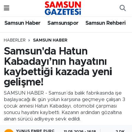
Samsun Haber
Samsun Nöbetçi Eczaneler
Samsun Haber
Samsunspor
Samsun Rehberi
Samsunspor
Samsun Hava Durumu
HABERLER
SAMSUN HABER
Samsun'da Hatun
Samsun Rehberi
SAMSUN Namaz Vakitleri
Kabadayı’nın hayatını
Resmi İlanlar
Samsun Trafik Yoğunluk Haritası
kaybettiği kazada yeni
gelişme!
Süper Lig Puan Durumu ve Fikstür
SAMSUN HABER - Samsun’da balık fabrikasında işe
Tüm Manşetler
başlayacağı ilk gün yolun karşısına geçmeye çalışan 3
çocuk annesi Hatun Kabadayı, otomobil çarpması
sonucu hayatını kaybetti. Kazanın ardından gözaltına
Son Dakika Haberleri
alınan sürücü adliyeye sevk edildi.
Haber Arşivi
YUNUS EMRE PURÇ
11.05.2026 - 16:18
2 DK