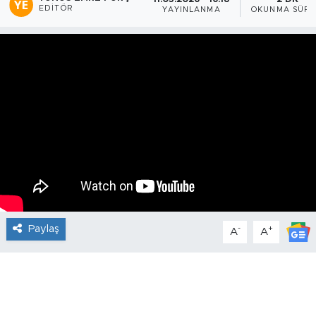
EDITÖR
YAYINLANMA
OKUNMA SÜRE
Paylaş
-
+
A
A