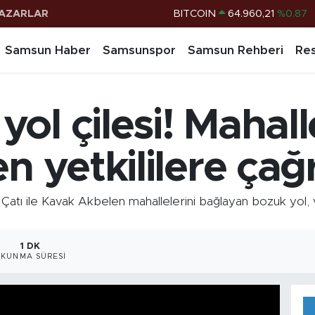
AZARLAR
DOLAR
47,7436
%0.18
EURO
55,2510
%0.32
Samsun Haber
Samsunspor
Samsun Rehberi
Res
STERLİN
64,4811
%0.38
G.ALTIN
6648.99
%2.59
ol çilesi! Mahall
BİST100
13.779
%-14
BITCOIN
64.960,21
%0.87
n yetkililere çağr
ı ile Kavak Akbelen mahallelerini bağlayan bozuk yol, v
1 DK
OKUNMA SÜRESI