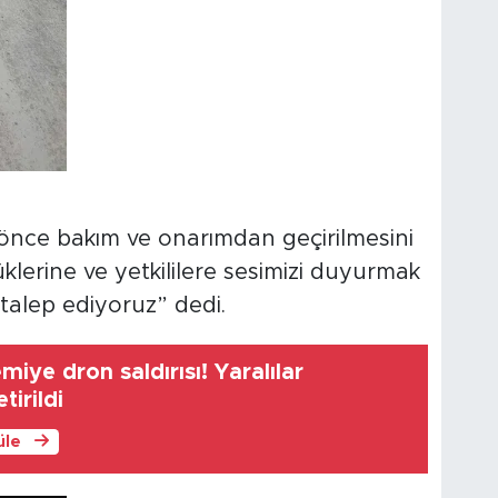
n önce bakım ve onarımdan geçirilmesini
lerine ve yetkililere sesimizi duyurmak
 talep ediyoruz” dedi.
iye dron saldırısı! Yaralılar
irildi
üle