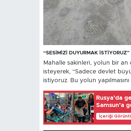
“SESİMİZİ DUYURMAK İSTİYORUZ”
Mahalle sakinleri, yolun bir a
isteyerek, “Sadece devlet büyük
istiyoruz. Bu yolun yapılmasını
Rusya’da gem
Samsun’a get
İçeriği Görünt