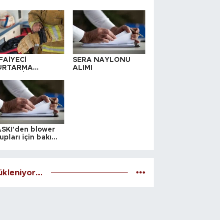
FAİYECİ
SERA NAYLONU
URTARMA
ALIMI
YAFETİ SATIN
LINACAKTIR
SKİ'den blower
upları için bakım
alesi
kleniyor...