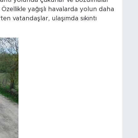
lantı yolunda çukurlar ve bozulmalar
 Özellikle yağışlı havalarda yolun daha
rten vatandaşlar, ulaşımda sıkıntı