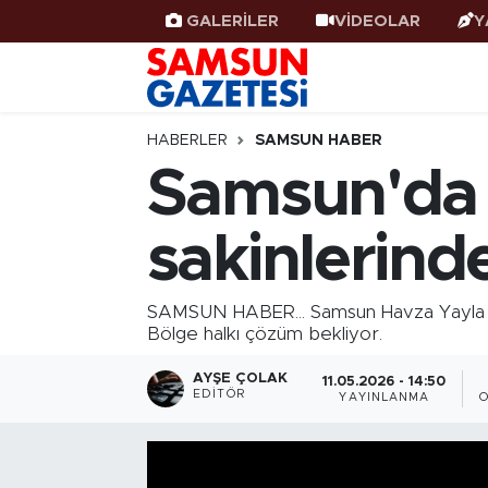
GALERİLER
VİDEOLAR
Y
Samsun Haber
Samsun Nöbetçi Eczaneler
Samsunspor
Samsun Hava Durumu
HABERLER
SAMSUN HABER
Samsun'da y
Samsun Rehberi
SAMSUN Namaz Vakitleri
sakinlerinde
Resmi İlanlar
Samsun Trafik Yoğunluk Haritası
Süper Lig Puan Durumu ve Fikstür
SAMSUN HABER... Samsun Havza Yayla Çat
Bölge halkı çözüm bekliyor.
Tüm Manşetler
AYŞE ÇOLAK
11.05.2026 - 14:50
EDITÖR
YAYINLANMA
Son Dakika Haberleri
Haber Arşivi