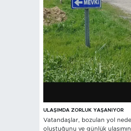
ULAŞIMDA ZORLUK YAŞANIYOR
Vatandaşlar, bozulan yol nede
oluştuğunu ve günlük ulaşımın gü