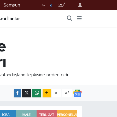
°
Samsun
20
mi İlanlar
e
ı
atandaşların tepkisine neden oldu.
-
+
A
A