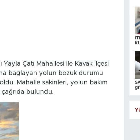
İT
K
KI
A
Yayla Çatı Mahallesi ile Kavak ilçesi
luna bağlayan yolun bozuk durumu
oldu. Mahalle sakinleri, yolun bakım
SA
gr
re çağrıda bulundu.
ih
Yü