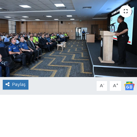
Paylaş
-
+
A
A