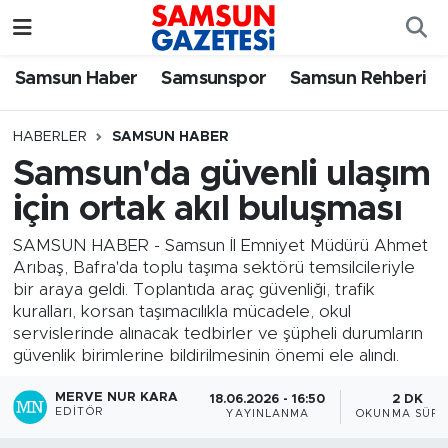
Samsun Haber
Samsun Nöbetçi Eczaneler
Samsun Haber
Samsunspor
Samsun Rehberi
Samsunspor
Samsun Hava Durumu
HABERLER
SAMSUN HABER
Samsun'da güvenli ulaşım
Samsun Rehberi
SAMSUN Namaz Vakitleri
için ortak akıl buluşması
Resmi İlanlar
Samsun Trafik Yoğunluk Haritası
SAMSUN HABER - Samsun İl Emniyet Müdürü Ahmet
Arıbaş, Bafra'da toplu taşıma sektörü temsilcileriyle
Süper Lig Puan Durumu ve Fikstür
bir araya geldi. Toplantıda araç güvenliği, trafik
kuralları, korsan taşımacılıkla mücadele, okul
Tüm Manşetler
servislerinde alınacak tedbirler ve şüpheli durumların
güvenlik birimlerine bildirilmesinin önemi ele alındı.
Son Dakika Haberleri
MERVE NUR KARA
18.06.2026 - 16:50
2 DK
EDITÖR
YAYINLANMA
OKUNMA SÜRE
Haber Arşivi