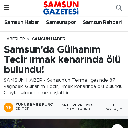
Samsun Haber
Samsun Nöbetçi Eczaneler
Samsun Haber
Samsunspor
Samsun Rehberi
Samsunspor
Samsun Hava Durumu
HABERLER
SAMSUN HABER
Samsun'da Gülhanım
Samsun Rehberi
SAMSUN Namaz Vakitleri
Tecir ırmak kenarında ölü
Resmi İlanlar
Samsun Trafik Yoğunluk Haritası
bulundu!
Süper Lig Puan Durumu ve Fikstür
SAMSUN HABER - Samsun'un Terme ilçesinde 87
yaşındaki Gülhanım Tecir, ırmak kenarında ölü bulundu.
Olayla ilgili inceleme başlatıldı.
Tüm Manşetler
YUNUS EMRE PURÇ
14.05.2026 - 22:55
1
Son Dakika Haberleri
EDITÖR
YAYINLANMA
PAYLAŞIM
Haber Arşivi