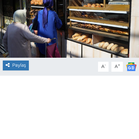
Paylaş
-
+
A
A