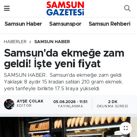
Samsun Haber
Samsun Nöbetçi Eczaneler
Samsun Haber
Samsunspor
Samsun Rehberi
Samsunspor
Samsun Hava Durumu
HABERLER
SAMSUN HABER
Samsun'da ekmeğe zam
Samsun Rehberi
SAMSUN Namaz Vakitleri
geldi! İşte yeni fiyat
Resmi İlanlar
Samsun Trafik Yoğunluk Haritası
SAMSUN HABER... Samsun'da ekmeğe zam geldi.
Yaklaşık 8 aydır 15 liradan satılan 210 gram ekmek,
Süper Lig Puan Durumu ve Fikstür
yeni tarifeyle birlikte 17,5 liraya yükseldi.
Tüm Manşetler
AYŞE ÇOLAK
05.06.2026 - 11:51
2 DK
EDITÖR
YAYINLANMA
OKUNMA SÜRESI
Son Dakika Haberleri
Haber Arşivi