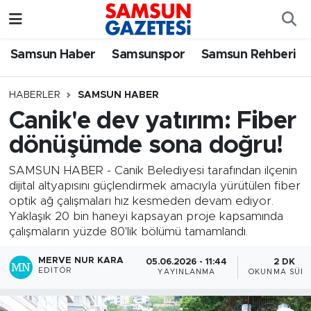
Samsun Haber
Samsun Nöbetçi Eczaneler
Samsun Haber
Samsunspor
Samsun Rehberi
Samsunspor
Samsun Hava Durumu
HABERLER
SAMSUN HABER
Canik'e dev yatırım: Fiber
Samsun Rehberi
SAMSUN Namaz Vakitleri
dönüşümde sona doğru!
Resmi İlanlar
Samsun Trafik Yoğunluk Haritası
SAMSUN HABER - Canik Belediyesi tarafından ilçenin
dijital altyapısını güçlendirmek amacıyla yürütülen fiber
Süper Lig Puan Durumu ve Fikstür
optik ağ çalışmaları hız kesmeden devam ediyor.
Yaklaşık 20 bin haneyi kapsayan proje kapsamında
Tüm Manşetler
çalışmaların yüzde 80'lik bölümü tamamlandı.
MERVE NUR KARA
05.06.2026 - 11:44
2 DK
Son Dakika Haberleri
EDITÖR
YAYINLANMA
OKUNMA SÜRE
Haber Arşivi