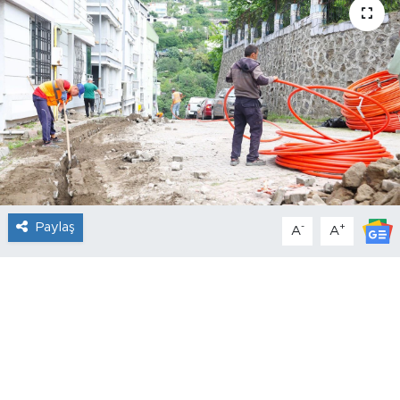
Paylaş
-
+
A
A