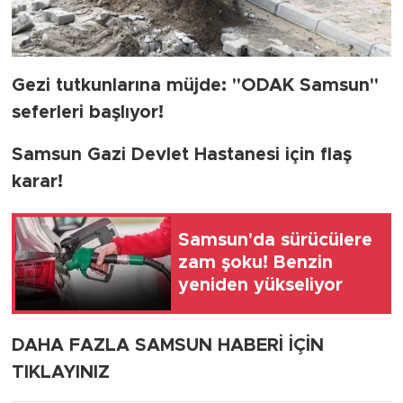
Gezi tutkunlarına müjde: "ODAK Samsun"
seferleri başlıyor!
Samsun Gazi Devlet Hastanesi için flaş
karar!
Samsun'da sürücülere
zam şoku! Benzin
yeniden yükseliyor
DAHA FAZLA SAMSUN HABERİ İÇİN
TIKLAYINIZ