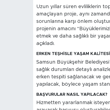
Uzun yıllar süren evliliklerin 
amaçlayan proje, aynı zamanda i
sorunlarına karşı önlem oluşturm
projenin amacını “Büyüklerimizi
etmek ve daha sağlıklı bir yaş
açıkladı.
ERKEN TEŞHİSLE YAŞAM KALİTES
Samsun Büyükşehir Belediyesi’n
sağlık durumları detaylı analizle
erken tespiti sağlanacak ve ger
yapılacak, böylece yaşam standa
BAŞVURULAR NASIL YAPILACAK?
Hizmetten yararlanmak isteyen 