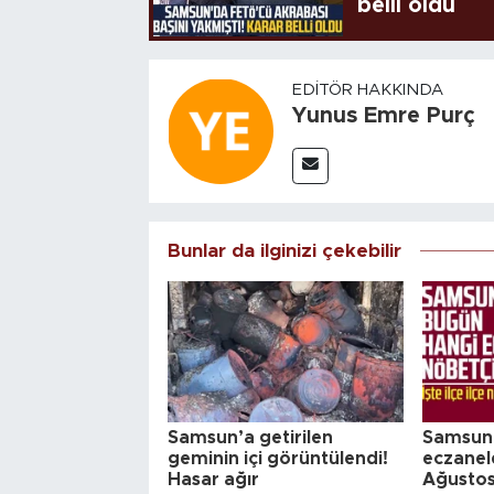
belli oldu
EDITÖR HAKKINDA
Yunus Emre Purç
Bunlar da ilginizi çekebilir
Samsun’a getirilen
Samsun'
geminin içi görüntülendi!
eczanel
Hasar ağır
Ağusto