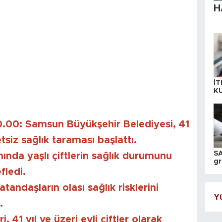
H
İT
K
KI
A
00: Samsun Büyükşehir Belediyesi, 41
retsiz sağlık taraması başlattı.
SA
mında yaşlı çiftlerin sağlık durumunu
gr
ih
fledi.
atandaşların olası sağlık risklerini
Yü
.
 41 yıl ve üzeri evli çiftler olarak