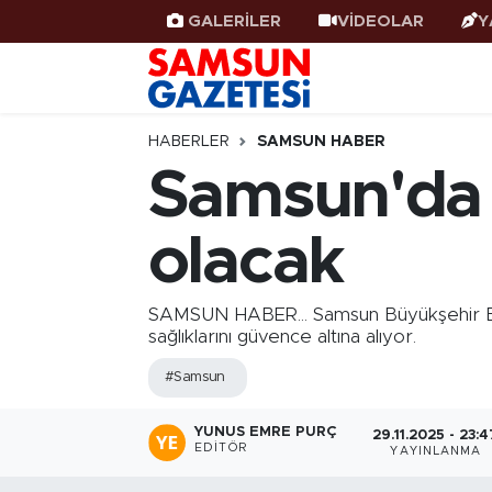
GALERİLER
VİDEOLAR
Y
Samsun Haber
Samsun Nöbetçi Eczaneler
Samsunspor
Samsun Hava Durumu
HABERLER
SAMSUN HABER
Samsun'da d
Samsun Rehberi
SAMSUN Namaz Vakitleri
olacak
Resmi İlanlar
Samsun Trafik Yoğunluk Haritası
Süper Lig Puan Durumu ve Fikstür
SAMSUN HABER... Samsun Büyükşehir Beled
sağlıklarını güvence altına alıyor.
Tüm Manşetler
#Samsun
Son Dakika Haberleri
YUNUS EMRE PURÇ
29.11.2025 - 23:4
EDITÖR
YAYINLANMA
Haber Arşivi