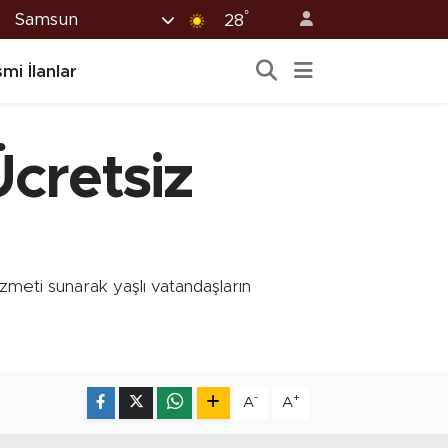
°
Samsun
28
mi İlanlar
cretsiz
meti sunarak yaşlı vatandaşların
-
+
A
A