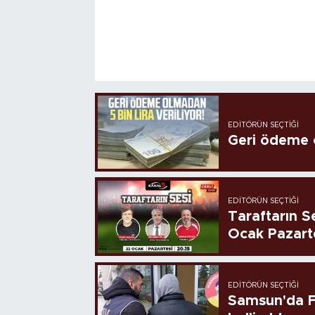
EDITÖRÜN SEÇTIĞI
Geri ödeme o
EDITÖRÜN SEÇTIĞI
Taraftarın Se
Ocak Pazart
EDITÖRÜN SEÇTIĞI
Samsun'da FE