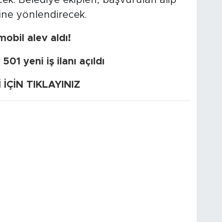
k. Belediye ekipleri, başvuruları alıp
erine yönlendirecek.
bil alev aldı!
01 yeni iş ilanı açıldı
ÇİN TIKLAYINIZ