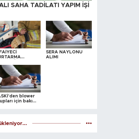
ALI SAHA TADİLATI YAPIM İŞİ
FAİYECİ
SERA NAYLONU
URTARMA
ALIMI
YAFETİ SATIN
LINACAKTIR
SKİ'den blower
upları için bakım
alesi
kleniyor...