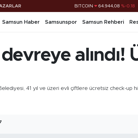
AZARLAR
DOLAR
47,7436
%0.18
EURO
55,2510
%0.32
Samsun Haber
Samsunspor
Samsun Rehberi
Res
STERLİN
64,4811
%0.38
G.ALTIN
6660.55
%0.03
evreye alındı! Ü
BİST100
13.779
%-14
BITCOIN
64.944,08
%-0.18
iyesi, 41 yıl ve üzeri evli çiftlere ücretsiz check-up hiz
7