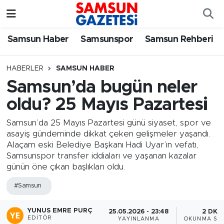
Samsun Haber
Samsun Nöbetçi Eczaneler
Samsun Haber
Samsunspor
Samsun Rehberi
Samsunspor
Samsun Hava Durumu
HABERLER
SAMSUN HABER
Samsun’da bugün neler
Samsun Rehberi
SAMSUN Namaz Vakitleri
oldu? 25 Mayıs Pazartesi
Resmi İlanlar
Samsun Trafik Yoğunluk Haritası
Samsun’da 25 Mayıs Pazartesi günü siyaset, spor ve
asayiş gündeminde dikkat çeken gelişmeler yaşandı.
Süper Lig Puan Durumu ve Fikstür
Alaçam eski Belediye Başkanı Hadi Uyar’ın vefatı,
Samsunspor transfer iddiaları ve yaşanan kazalar
Tüm Manşetler
günün öne çıkan başlıkları oldu.
#Samsun
Son Dakika Haberleri
YUNUS EMRE PURÇ
25.05.2026 - 23:48
2 DK
Haber Arşivi
EDITÖR
YAYINLANMA
OKUNMA SÜR