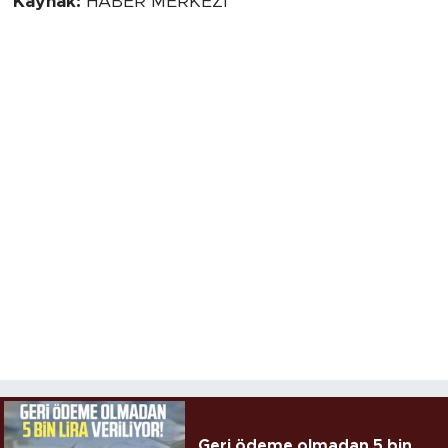
Kaynak:
HABER MERKEZİ
Geri ödeme olmadan 5 bin