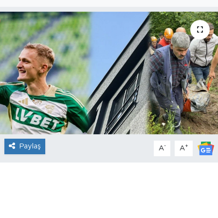
Paylaş
-
+
A
A