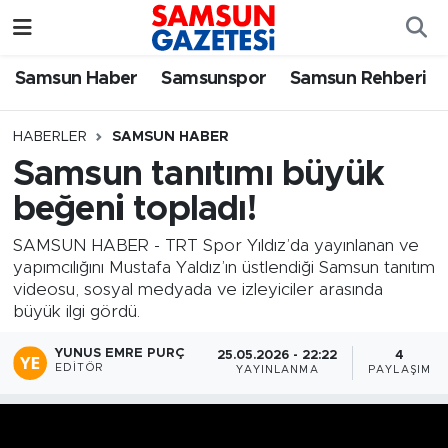
Samsun Haber
Samsun Nöbetçi Eczaneler
Samsun Haber
Samsunspor
Samsun Rehberi
Samsunspor
Samsun Hava Durumu
HABERLER
SAMSUN HABER
Samsun tanıtımı büyük
Samsun Rehberi
SAMSUN Namaz Vakitleri
beğeni topladı!
Resmi İlanlar
Samsun Trafik Yoğunluk Haritası
SAMSUN HABER - TRT Spor Yıldız’da yayınlanan ve
yapımcılığını Mustafa Yaldız’ın üstlendiği Samsun tanıtım
Süper Lig Puan Durumu ve Fikstür
videosu, sosyal medyada ve izleyiciler arasında
büyük ilgi gördü.
Tüm Manşetler
YUNUS EMRE PURÇ
25.05.2026 - 22:22
4
EDITÖR
YAYINLANMA
PAYLAŞIM
Son Dakika Haberleri
Haber Arşivi