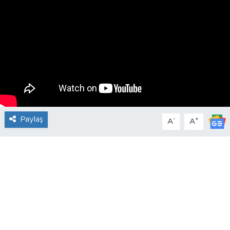
Paylaş
-
+
A
A