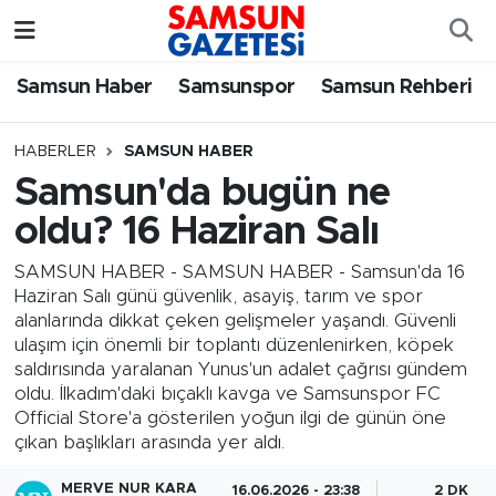
Samsun Haber
Samsun Nöbetçi Eczaneler
Samsun Haber
Samsunspor
Samsun Rehberi
Samsunspor
Samsun Hava Durumu
HABERLER
SAMSUN HABER
Samsun'da bugün ne
Samsun Rehberi
SAMSUN Namaz Vakitleri
oldu? 16 Haziran Salı
Resmi İlanlar
Samsun Trafik Yoğunluk Haritası
SAMSUN HABER - SAMSUN HABER - Samsun'da 16
Haziran Salı günü güvenlik, asayiş, tarım ve spor
Süper Lig Puan Durumu ve Fikstür
alanlarında dikkat çeken gelişmeler yaşandı. Güvenli
ulaşım için önemli bir toplantı düzenlenirken, köpek
Tüm Manşetler
saldırısında yaralanan Yunus'un adalet çağrısı gündem
oldu. İlkadım'daki bıçaklı kavga ve Samsunspor FC
Official Store'a gösterilen yoğun ilgi de günün öne
Son Dakika Haberleri
çıkan başlıkları arasında yer aldı.
Haber Arşivi
MERVE NUR KARA
16.06.2026 - 23:38
2 DK