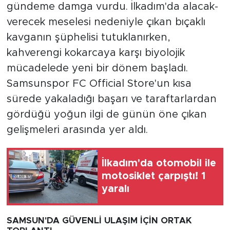
gündeme damga vurdu. İlkadım'da alacak-
verecek meselesi nedeniyle çıkan bıçaklı
kavganın şüphelisi tutuklanırken,
kahverengi kokarcaya karşı biyolojik
mücadelede yeni bir dönem başladı.
Samsunspor FC Official Store'un kısa
sürede yakaladığı başarı ve taraftarlardan
gördüğü yoğun ilgi de günün öne çıkan
gelişmeleri arasında yer aldı.
İlkadım'da otomobil ile
motosiklet çarpıştı! 1
yaralı
SAMSUN'DA GÜVENLİ ULAŞIM İÇİN ORTAK