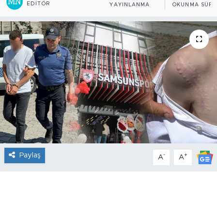
EDITÖR
YAYINLANMA
OKUNMA SÜRE
Paylaş
-
+
A
A