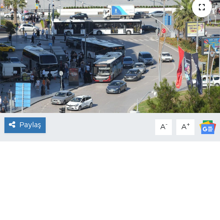
Paylaş
-
+
A
A