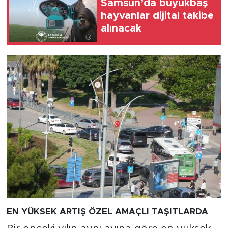
Samsun’da büyükbaş
hayvanlar dijital takibe
alınacak
EN YÜKSEK ARTIŞ ÖZEL AMAÇLI TAŞITLARDA