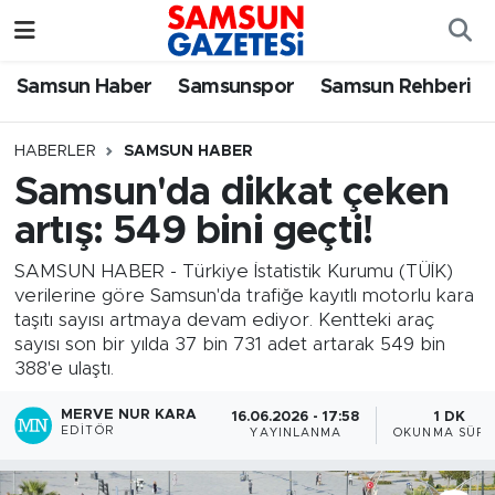
Samsun Haber
Samsun Nöbetçi Eczaneler
Samsun Haber
Samsunspor
Samsun Rehberi
Samsunspor
Samsun Hava Durumu
HABERLER
SAMSUN HABER
Samsun'da dikkat çeken
Samsun Rehberi
SAMSUN Namaz Vakitleri
artış: 549 bini geçti!
Resmi İlanlar
Samsun Trafik Yoğunluk Haritası
SAMSUN HABER - Türkiye İstatistik Kurumu (TÜİK)
verilerine göre Samsun'da trafiğe kayıtlı motorlu kara
Süper Lig Puan Durumu ve Fikstür
taşıtı sayısı artmaya devam ediyor. Kentteki araç
sayısı son bir yılda 37 bin 731 adet artarak 549 bin
Tüm Manşetler
388'e ulaştı.
MERVE NUR KARA
16.06.2026 - 17:58
1 DK
Son Dakika Haberleri
EDITÖR
YAYINLANMA
OKUNMA SÜRE
Haber Arşivi