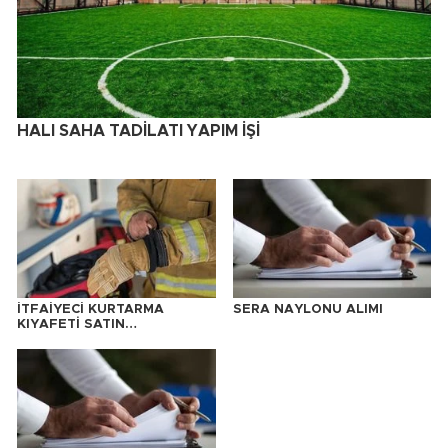
HALI SAHA TADİLATI YAPIM İŞİ
İTFAİYECİ KURTARMA
SERA NAYLONU ALIMI
KIYAFETİ SATIN
ALINACAKTIR