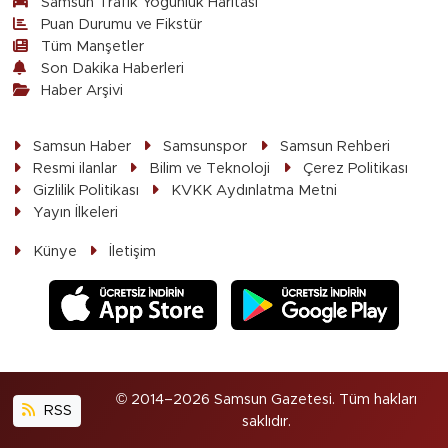
Samsun Trafik Yoğunluk Haritası
Puan Durumu ve Fikstür
Tüm Manşetler
Son Dakika Haberleri
Haber Arşivi
Samsun Haber
Samsunspor
Samsun Rehberi
Resmi ilanlar
Bilim ve Teknoloji
Çerez Politikası
Gizlilik Politikası
KVKK Aydınlatma Metni
Yayın İlkeleri
Künye
İletişim
© 2014–2026 Samsun Gazetesi. Tüm hakları
RSS
saklıdır.