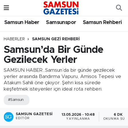
Samsun Haber
Samsun Nöbetçi Eczaneler
Samsun Haber
Samsunspor
Samsun Rehberi
Samsunspor
Samsun Hava Durumu
HABERLER
SAMSUN GEZI REHBERI
Samsun’da Bir Günde
Samsun Rehberi
SAMSUN Namaz Vakitleri
Gezilecek Yerler
Resmi İlanlar
Samsun Trafik Yoğunluk Haritası
SAMSUN HABER...Samsun’da bir günde gezilecek
yerler arasında Bandırma Vapuru, Amisos Tepesi ve
Süper Lig Puan Durumu ve Fikstür
Atakum Sahili öne çıkıyor. Şehri kısa sürede
keşfetmek isteyenler için ideal rota rehberi.
Tüm Manşetler
#Samsun
Son Dakika Haberleri
SAMSUN GAZETESI
13.05.2026 - 10:48
6 DK
EDITÖR
YAYINLANMA
OKUNMA SÜR
Haber Arşivi