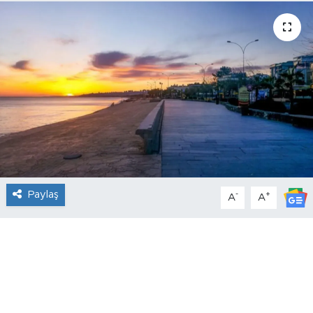
Paylaş
-
+
A
A