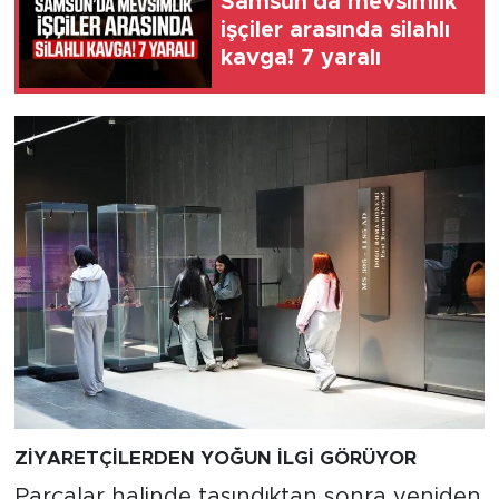
Samsun'da mevsimlik
işçiler arasında silahlı
kavga! 7 yaralı
ZİYARETÇİLERDEN YOĞUN İLGİ GÖRÜYOR
Parçalar halinde taşındıktan sonra yeniden