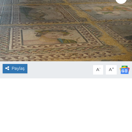
Paylaş
-
+
A
A