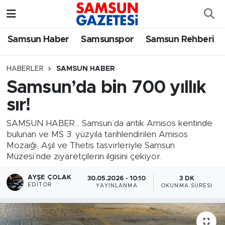
Samsun Haber
Samsun Nöbetçi Eczaneler
Samsun Haber
Samsunspor
Samsun Rehberi
Samsunspor
Samsun Hava Durumu
HABERLER
SAMSUN HABER
Samsun’da bin 700 yıllık
Samsun Rehberi
SAMSUN Namaz Vakitleri
sır!
Resmi İlanlar
Samsun Trafik Yoğunluk Haritası
SAMSUN HABER... Samsun’da antik Amisos kentinde
bulunan ve MS 3. yüzyıla tarihlendirilen Amisos
Süper Lig Puan Durumu ve Fikstür
Mozaiği, Aşil ve Thetis tasvirleriyle Samsun
Müzesi’nde ziyaretçilerin ilgisini çekiyor.
Tüm Manşetler
AYŞE ÇOLAK
30.05.2026 - 10:10
3 DK
EDITÖR
YAYINLANMA
OKUNMA SÜRESI
Son Dakika Haberleri
Haber Arşivi