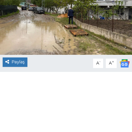
Paylaş
-
+
A
A