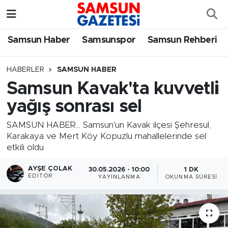
Samsun Haber
Samsun Nöbetçi Eczaneler
Samsun Haber
Samsunspor
Samsun Rehberi
Samsunspor
Samsun Hava Durumu
HABERLER
SAMSUN HABER
Samsun Kavak'ta kuvvetli
Samsun Rehberi
SAMSUN Namaz Vakitleri
yağış sonrası sel
Resmi İlanlar
Samsun Trafik Yoğunluk Haritası
SAMSUN HABER... Samsun'un Kavak ilçesi Şehresul,
Karakaya ve Mert Köy Kopuzlu mahallelerinde sel
Süper Lig Puan Durumu ve Fikstür
etkili oldu
Tüm Manşetler
AYŞE ÇOLAK
30.05.2026 - 10:00
1 DK
EDITÖR
YAYINLANMA
OKUNMA SÜRESI
Son Dakika Haberleri
Haber Arşivi