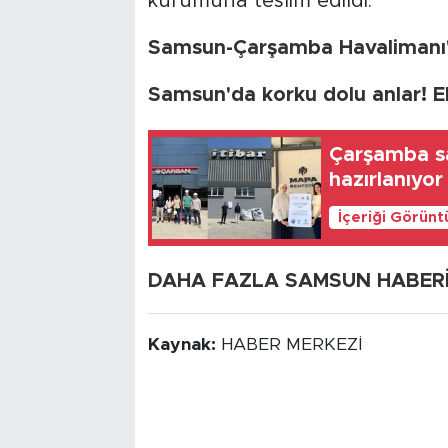
kurumuna teslim edildi.
Samsun-Çarşamba Havalimanı'na 
Samsun'da korku dolu anlar! Ele
Çarşamba san
hazırlanıyor
İçeriği Görünt
DAHA FAZLA SAMSUN HABERİ İ
Kaynak:
HABER MERKEZİ