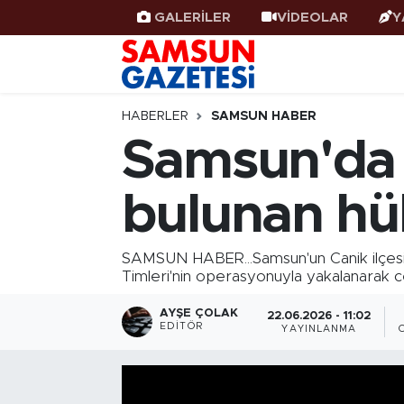
GALERİLER
VİDEOLAR
Y
Samsun Haber
Samsun Nöbetçi Eczaneler
Samsunspor
Samsun Hava Durumu
HABERLER
SAMSUN HABER
Samsun'da 8
Samsun Rehberi
SAMSUN Namaz Vakitleri
bulunan hü
Resmi İlanlar
Samsun Trafik Yoğunluk Haritası
Süper Lig Puan Durumu ve Fikstür
SAMSUN HABER...Samsun'un Canik ilçesind
Timleri'nin operasyonuyla yakalanarak c
Tüm Manşetler
AYŞE ÇOLAK
22.06.2026 - 11:02
EDITÖR
YAYINLANMA
Son Dakika Haberleri
Haber Arşivi