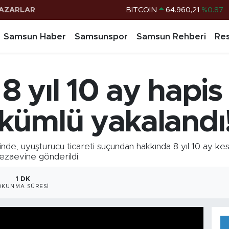
AZARLAR
DOLAR
47,7436
%0.18
EURO
55,2510
%0.32
Samsun Haber
Samsunspor
Samsun Rehberi
Res
STERLİN
64,4811
%0.38
G.ALTIN
6660.55
%0.03
 yıl 10 ay hapis
BİST100
13.779
%-14
BITCOIN
64.960,21
%0.87
kümlü yakalandı
e, uyuşturucu ticareti suçundan hakkında 8 yıl 10 ay kesi
ezaevine gönderildi.
1 DK
OKUNMA SÜRESI