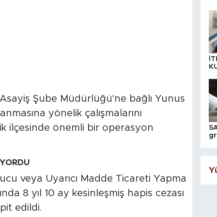
İT
K
KI
A
Asayiş Şube Müdürlüğü'ne bağlı Yunus
lanmasına yönelik çalışmalarını
 ilçesinde önemli bir operasyon
SA
gr
ih
NUYORDU
Yü
rucu veya Uyarıcı Madde Ticareti Yapma
a 8 yıl 10 ay kesinleşmiş hapis cezası
it edildi.