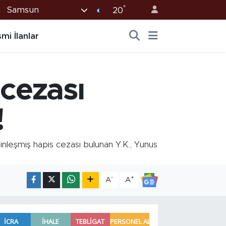
°
Samsun
20
mi İlanlar
 cezası
!
nleşmiş hapis cezası bulunan Y.K., Yunus
-
+
A
A