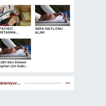
FAİYECİ
SERA NAYLONU
URTARMA
ALIMI
YAFETİ SATIN
LINACAKTIR
SKİ'den blower
upları için bakım
alesi
kleniyor...