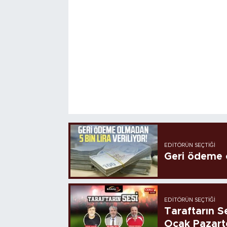
EDITÖRÜN SEÇTIĞI
Geri ödeme o
EDITÖRÜN SEÇTIĞI
Taraftarın Se
Ocak Pazart