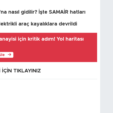
nasıl gidilir? İşte SAMAİR hatları
ktrikli araç kayalıklara devrildi
ayisi için kritik adım! Yol haritası
üle
ÇİN TIKLAYINIZ