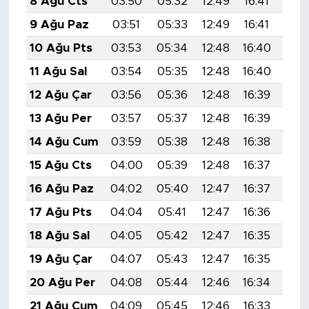
8 Ağu Cts
03:50
05:32
12:49
16:41
19:
9 Ağu Paz
03:51
05:33
12:49
16:41
19:
10 Ağu Pts
03:53
05:34
12:48
16:40
19:
11 Ağu Sal
03:54
05:35
12:48
16:40
19:
12 Ağu Çar
03:56
05:36
12:48
16:39
19:
13 Ağu Per
03:57
05:37
12:48
16:39
19:
14 Ağu Cum
03:59
05:38
12:48
16:38
19:
15 Ağu Cts
04:00
05:39
12:48
16:37
19:
16 Ağu Paz
04:02
05:40
12:47
16:37
19:
17 Ağu Pts
04:04
05:41
12:47
16:36
19:
18 Ağu Sal
04:05
05:42
12:47
16:35
19:
19 Ağu Çar
04:07
05:43
12:47
16:35
19:
20 Ağu Per
04:08
05:44
12:46
16:34
19:
21 Ağu Cum
04:09
05:45
12:46
16:33
19: