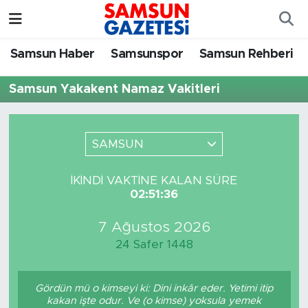
Samsun Haber
Samsun Nöbetçi Eczaneler
Samsun Haber
Samsunspor
Samsun Rehberi
Samsunspor
Samsun Hava Durumu
Samsun Yakakent Namaz Vakitleri
Samsun Rehberi
SAMSUN Namaz Vakitleri
SAMSUN
Resmi İlanlar
Samsun Trafik Yoğunluk Haritası
İKINDI VAKTİNE KALAN SÜRE
Süper Lig Puan Durumu ve Fikstür
02:51:36
7 Ağustos 2026
Tüm Manşetler
24 Safer 1448
Son Dakika Haberleri
Gördün mü o kimseyi ki: Dini inkâr eder. Yetimi itip
Haber Arşivi
kakan işte odur. Ve (o kimse) yoksula yemek