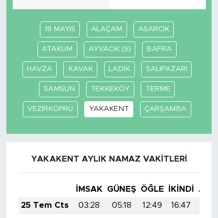
19 MAYIS
ALAÇAM
ASARCIK
ATAKUM
AYVACIK (S)
BAFRA
HAVZA
KAVAK
LADİK
SALIPAZARI
SAMSUN
TEKKEKÖY
TERME
VEZİRKÖPRÜ
YAKAKENT
ÇARŞAMBA
YAKAKENT AYLIK NAMAZ VAKITLERI
İMSAK
GÜNEŞ
ÖĞLE
İKINDI
AKŞ
25 Tem Cts
03:28
05:18
12:49
16:47
20: