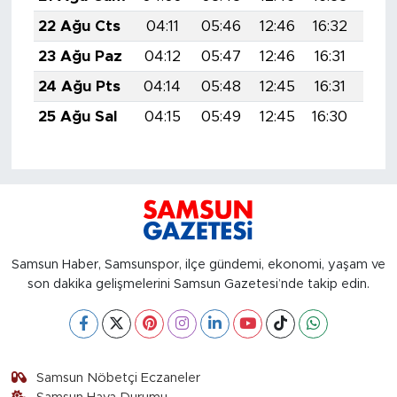
22 Ağu Cts
04:11
05:46
12:46
16:32
19:
23 Ağu Paz
04:12
05:47
12:46
16:31
19:
24 Ağu Pts
04:14
05:48
12:45
16:31
19:
25 Ağu Sal
04:15
05:49
12:45
16:30
19:
Samsun Haber, Samsunspor, ilçe gündemi, ekonomi, yaşam ve
son dakika gelişmelerini Samsun Gazetesi’nde takip edin.
Samsun Nöbetçi Eczaneler