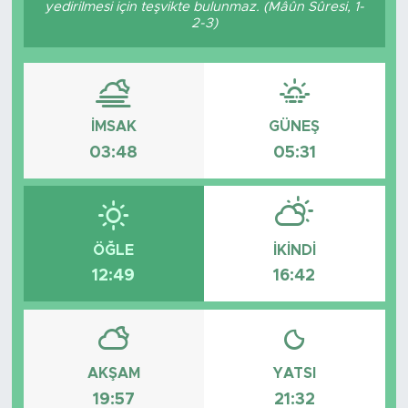
yedirilmesi için teşvikte bulunmaz. (Mâûn Sûresi, 1-
2-3)
İMSAK
GÜNEŞ
03:48
05:31
ÖĞLE
İKINDI
12:49
16:42
AKŞAM
YATSI
19:57
21:32