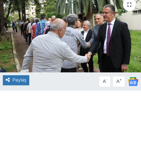
Paylaş
-
+
A
A