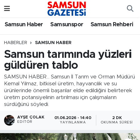
Samsun Haber
Samsun Nöbetçi Eczaneler
Samsun Haber
Samsunspor
Samsun Rehberi
Samsunspor
Samsun Hava Durumu
HABERLER
SAMSUN HABER
Samsun tarımında yüzleri
Samsun Rehberi
SAMSUN Namaz Vakitleri
güldüren tablo
Resmi İlanlar
Samsun Trafik Yoğunluk Haritası
SAMSUN HABER... Samsun İl Tarım ve Orman Müdürü
Kemal Yılmaz, bitkisel üretim, hayvancılık ve su
Süper Lig Puan Durumu ve Fikstür
ürünlerinde önemli başarılar elde edildiğini belirterek
üretim potansiyelinin artırılması için çalışmaların
Tüm Manşetler
sürdüğünü söyledi.
AYŞE ÇOLAK
01.06.2026 - 14:40
2 DK
Son Dakika Haberleri
EDITÖR
YAYINLANMA
OKUNMA SÜRESI
Haber Arşivi