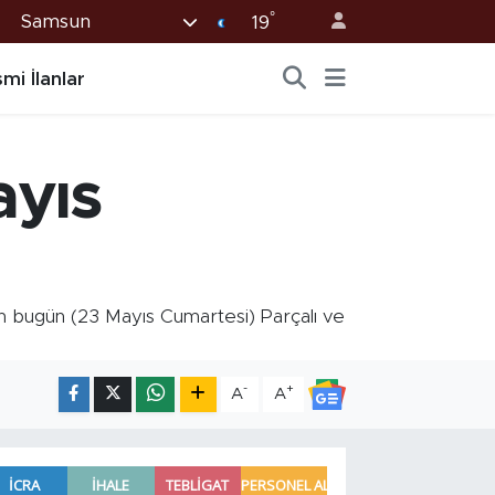
°
Samsun
19
mi İlanlar
yıs
bugün (23 Mayıs Cumartesi) Parçalı ve
-
+
A
A