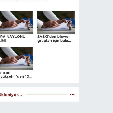
ERA NAYLONU
SASKİ'den blower
IMI
grupları için bakım
ihalesi
amsun
yükşehir'den 10
 yeri satış ihalesi
kleniyor...