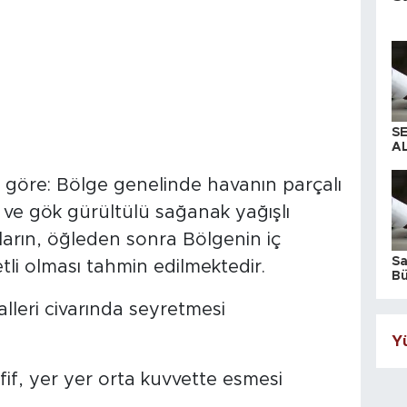
S
AL
 göre: Bölge genelinde havanın parçalı
k ve gök gürültülü sağanak yağışlı
arın, öğleden sonra Bölgenin iç
S
tli olması tahmin edilmektedir.
Bü
iş
leri civarında seyretmesi
Yü
f, yer yer orta kuvvette esmesi