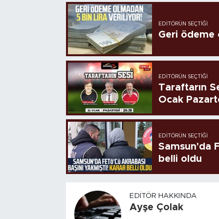
EDITÖRÜN SEÇTIĞI
Geri ödeme o
EDITÖRÜN SEÇTIĞI
Taraftarın Se
Ocak Pazart
EDITÖRÜN SEÇTIĞI
Samsun'da FE
belli oldu
EDITÖR HAKKINDA
Ayşe Çolak