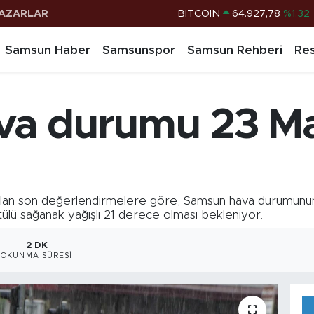
AZARLAR
DOLAR
47,5894
%0.08
EURO
55,0398
%-0.02
Samsun Haber
Samsunspor
Samsun Rehberi
Res
STERLİN
64,1581
%0.16
G.ALTIN
6508.83
%4.44
va durumu 23 Ma
BİST100
13.703
%11
BITCOIN
64.927,78
%1.32
an son değerlendirmelere göre, Samsun hava durumunun 
ltülü sağanak yağışlı 21 derece olması bekleniyor.
2 DK
OKUNMA SÜRESI