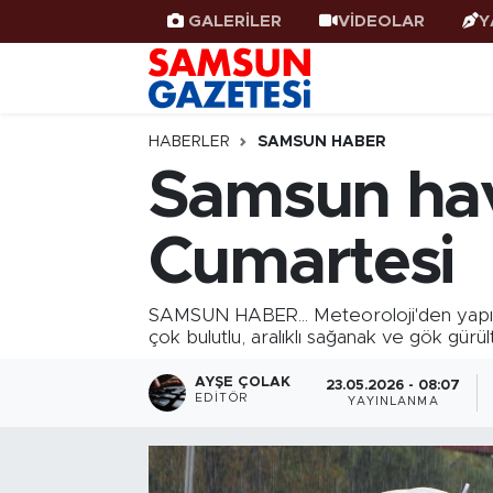
GALERİLER
VİDEOLAR
Y
Samsun Haber
Samsun Nöbetçi Eczaneler
Samsunspor
Samsun Hava Durumu
HABERLER
SAMSUN HABER
Samsun ha
Samsun Rehberi
SAMSUN Namaz Vakitleri
Cumartesi
Resmi İlanlar
Samsun Trafik Yoğunluk Haritası
Süper Lig Puan Durumu ve Fikstür
SAMSUN HABER... Meteoroloji'den yapıl
çok bulutlu, aralıklı sağanak ve gök gürü
Tüm Manşetler
AYŞE ÇOLAK
23.05.2026 - 08:07
EDITÖR
YAYINLANMA
Son Dakika Haberleri
Haber Arşivi