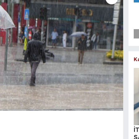
K
İ
S