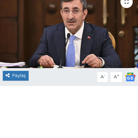
Paylaş
-
+
A
A