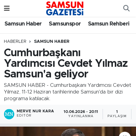
Samsun Haber
Samsun Nöbetçi Eczaneler
Samsun Haber
Samsunspor
Samsun Rehberi
Samsunspor
Samsun Hava Durumu
HABERLER
SAMSUN HABER
Cumhurbaşkanı
Samsun Rehberi
SAMSUN Namaz Vakitleri
Yardımcısı Cevdet Yılmaz
Resmi İlanlar
Samsun Trafik Yoğunluk Haritası
Samsun'a geliyor
Süper Lig Puan Durumu ve Fikstür
SAMSUN HABER - Cumhurbaşkanı Yardımcısı Cevdet
Yılmaz, 11-12 Haziran tarihlerinde Samsun'da bir dizi
programa katılacak.
Tüm Manşetler
MERVE NUR KARA
10.06.2026 - 20:11
1
Son Dakika Haberleri
EDITÖR
YAYINLANMA
PAYLAŞIM
Haber Arşivi