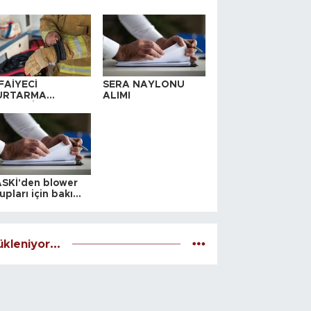
FAİYECİ
SERA NAYLONU
URTARMA
ALIMI
YAFETİ SATIN
LINACAKTIR
SKİ'den blower
upları için bakım
alesi
kleniyor...