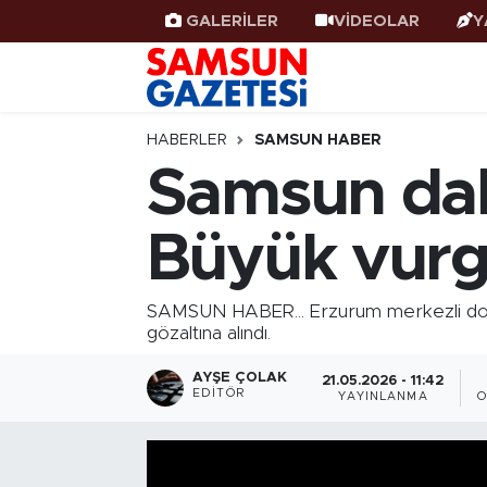
GALERİLER
VİDEOLAR
Y
Samsun Haber
Samsun Nöbetçi Eczaneler
Samsunspor
Samsun Hava Durumu
HABERLER
SAMSUN HABER
Samsun dahi
Samsun Rehberi
SAMSUN Namaz Vakitleri
Büyük vurgu
Resmi İlanlar
Samsun Trafik Yoğunluk Haritası
Süper Lig Puan Durumu ve Fikstür
SAMSUN HABER... Erzurum merkezli dolan
gözaltına alındı.
Tüm Manşetler
AYŞE ÇOLAK
21.05.2026 - 11:42
EDITÖR
YAYINLANMA
O
Son Dakika Haberleri
Haber Arşivi