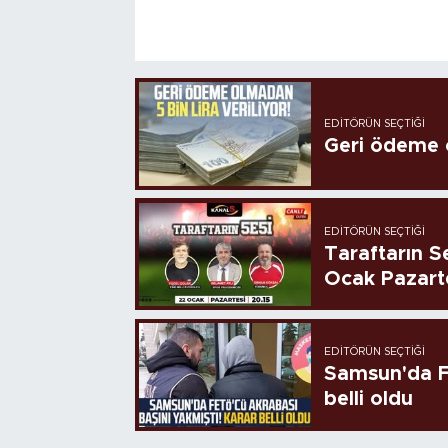
EDITÖRÜN SEÇTIĞI
Geri ödeme o
EDITÖRÜN SEÇTIĞI
Taraftarın Se
Ocak Pazart
EDITÖRÜN SEÇTIĞI
Samsun'da FE
belli oldu