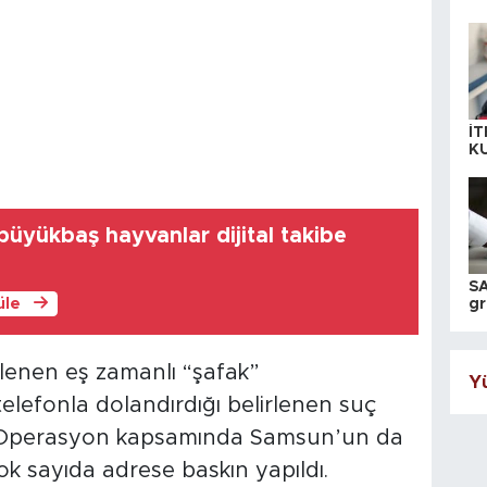
İT
K
KI
A
üyükbaş hayvanlar dijital takibe
SA
üle
gr
ih
lenen eş zamanlı “şafak”
Yü
lefonla dolandırdığı belirlenen suç
. Operasyon kapsamında Samsun’un da
ok sayıda adrese baskın yapıldı.