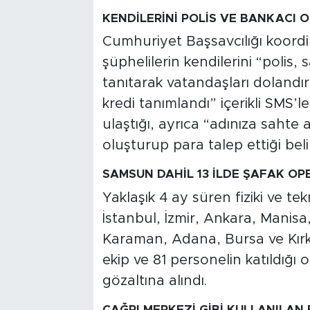
KENDİLERİNİ POLİS VE BANKACI 
Cumhuriyet Başsavcılığı koord
şüphelilerin kendilerini “polis,
tanıtarak vatandaşları dolandırdı
kredi tanımlandı” içerikli SMS’
ulaştığı, ayrıca “adınıza sahte
oluşturup para talep ettiği beli
SAMSUN DAHİL 13 İLDE ŞAFAK O
Yaklaşık 4 ay süren fiziki ve t
İstanbul, İzmir, Ankara, Manis
Karaman, Adana, Bursa ve Kırk
ekip ve 81 personelin katıldığ
gözaltına alındı.
ÇAĞRI MERKEZİ GİBİ KULLANILAN 