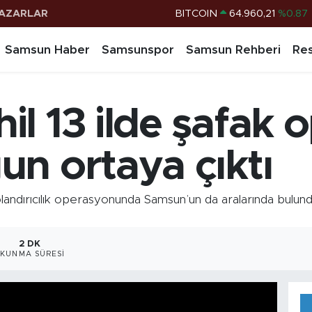
AZARLAR
DOLAR
47,7436
%0.18
EURO
55,2510
%0.32
Samsun Haber
Samsunspor
Samsun Rehberi
Res
STERLİN
64,4811
%0.38
G.ALTIN
6660.55
%0.03
l 13 ilde şafak 
BİST100
13.779
%-14
BITCOIN
64.960,21
%0.87
n ortaya çıktı
dırıcılık operasyonunda Samsun’un da aralarında bulunduğ
2 DK
KUNMA SÜRESI