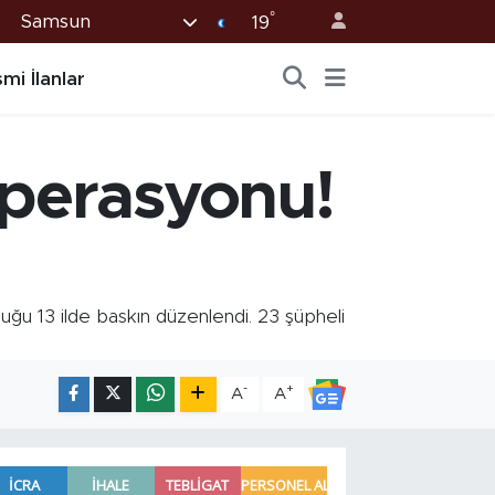
°
Samsun
19
mi İlanlar
operasyonu!
u 13 ilde baskın düzenlendi. 23 şüpheli
-
+
A
A