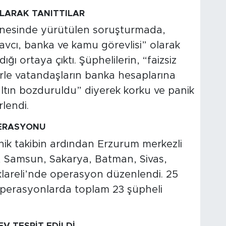
OLARAK TANITTILAR
inesinde yürütülen soruşturmada,
 savcı, banka ve kamu görevlisi” olarak
ğı ortaya çıktı. Şüphelilerin, “faizsiz
lerle vatandaşların banka hesaplarına
 altın bozduruldu” diyerek korku ve panik
rlendi.
PERASYONU
eknik takibin ardından Erzurum merkezli
a, Samsun, Sakarya, Batman, Sivas,
lareli’nde operasyon düzenlendi. 25
ı operasyonlarda toplam 23 şüpheli
EV TESPİT EDİLDİ