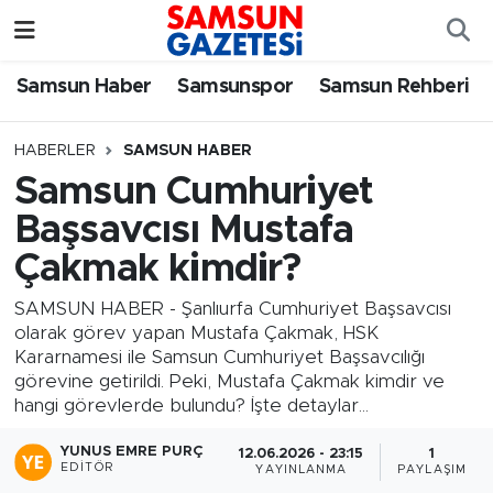
Samsun Haber
Samsun Nöbetçi Eczaneler
Samsun Haber
Samsunspor
Samsun Rehberi
Samsunspor
Samsun Hava Durumu
HABERLER
SAMSUN HABER
Samsun Cumhuriyet
Samsun Rehberi
SAMSUN Namaz Vakitleri
Başsavcısı Mustafa
Resmi İlanlar
Samsun Trafik Yoğunluk Haritası
Çakmak kimdir?
Süper Lig Puan Durumu ve Fikstür
SAMSUN HABER - Şanlıurfa Cumhuriyet Başsavcısı
olarak görev yapan Mustafa Çakmak, HSK
Kararnamesi ile Samsun Cumhuriyet Başsavcılığı
Tüm Manşetler
görevine getirildi. Peki, Mustafa Çakmak kimdir ve
hangi görevlerde bulundu? İşte detaylar...
Son Dakika Haberleri
YUNUS EMRE PURÇ
12.06.2026 - 23:15
1
EDITÖR
YAYINLANMA
PAYLAŞIM
Haber Arşivi