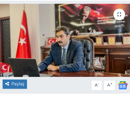
Paylaş
-
+
A
A