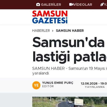
GALERİLER
VİDEOLAR
Y
Samsun Haber
Samsun Nöbetçi Eczaneler
Samsunspor
Samsun Hava Durumu
HABERLER
SAMSUN HABER
Samsun'da s
Samsun Rehberi
SAMSUN Namaz Vakitleri
lastiği patla
Resmi İlanlar
Samsun Trafik Yoğunluk Haritası
Süper Lig Puan Durumu ve Fikstür
SAMSUN HABER - Samsun'un 19 Mayıs ilçes
yaralandı.
Tüm Manşetler
YUNUS EMRE PURÇ
12.06.2026 - 19:
EDITÖR
YAYINLANMA
Son Dakika Haberleri
Haber Arşivi