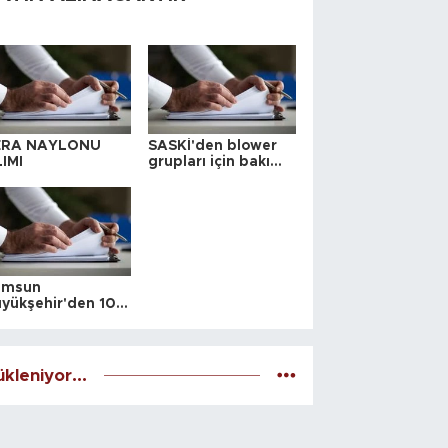
ERA NAYLONU
SASKİ'den blower
IMI
grupları için bakım
ihalesi
amsun
yükşehir'den 10
 yeri satış ihalesi
kleniyor...