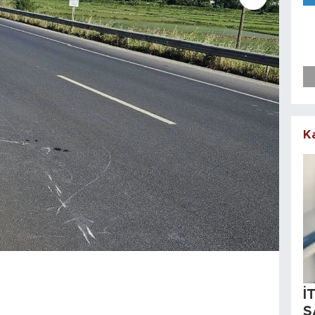
K
İ
S