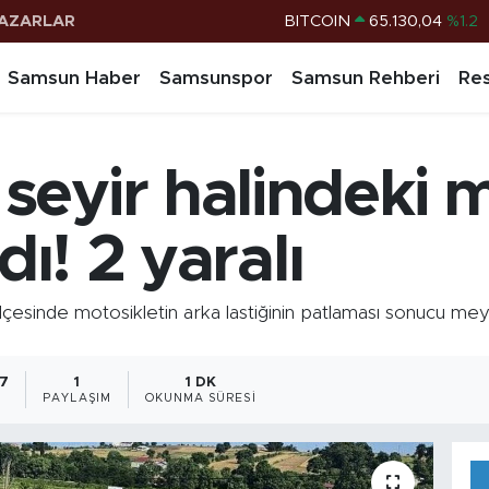
AZARLAR
DOLAR
47,7106
%0.17
EURO
55,1652
%0.27
Samsun Haber
Samsunspor
Samsun Rehberi
Res
STERLİN
64,4046
%0.35
G.ALTIN
6618.49
%2.12
eyir halindeki m
BİST100
13.773
%-19
BITCOIN
65.130,04
%1.2
dı! 2 yaralı
inde motosikletin arka lastiğinin patlaması sonucu meyda
07
1
1 DK
PAYLAŞIM
OKUNMA SÜRESI