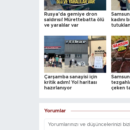
Rusya’da gemiye dron
Samsun’
saldırısı! Mürettebatta ölü
kadını b
ve yaralılar var
tutukla
Çarşamba sanayisi için
Samsun
kritik adım! Yol haritası
tezgahl
hazırlanıyor
çeken t
Yorumlar