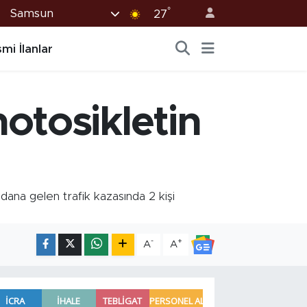
°
Samsun
27
mi İlanlar
otosikletin
na gelen trafik kazasında 2 kişi
-
+
A
A