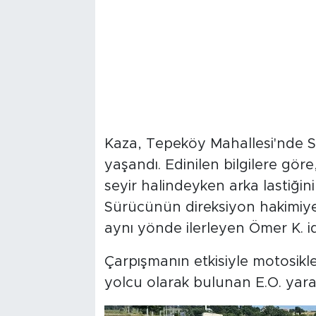
Kaza, Tepeköy Mahallesi'nde 
yaşandı. Edinilen bilgilere gör
seyir halindeyken arka lastiğin
Sürücünün direksiyon hakimiye
aynı yönde ilerleyen Ömer K. id
Çarpışmanın etkisiyle motosikl
yolcu olarak bulunan E.O. yara