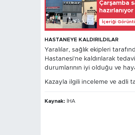
Çarşamba san
hazırlanıyor
İçeriği Görünt
HASTANEYE KALDIRILDILAR
Yaralılar, sağlık ekipleri taraf
Hastanesi'ne kaldırılarak tedavi a
durumlarının iyi olduğu ve haya
Kazayla ilgili inceleme ve adli ta
Kaynak:
İHA