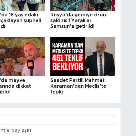
da 18 yaşındaki
Rusya’da gemiye dron
ıçaklayan şüpheli
saldırısı! Yaralılar
ndı
Samsun’a getirildi
'da meyve
Saadet Partili Mehmet
arında dikkat
Karaman’dan Meclis’te
ablo!
tepki