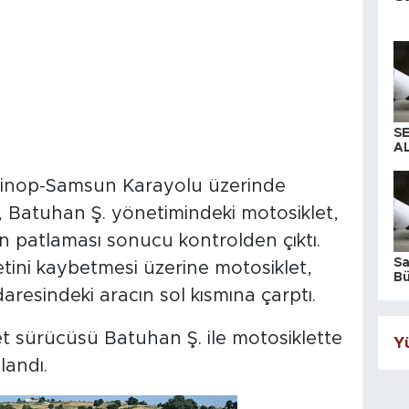
S
AL
Sinop-Samsun Karayolu üzerinde
e, Batuhan Ş. yönetimindeki motosiklet,
in patlaması sonucu kontrolden çıktı.
S
tini kaybetmesi üzerine motosiklet,
Bü
iş
aresindeki aracın sol kısmına çarptı.
et sürücüsü Batuhan Ş. ile motosiklette
Yü
landı.