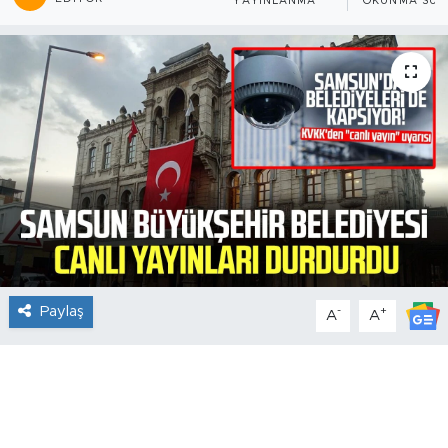
YAYINLANMA
OKUNMA SÜR
Paylaş
-
+
A
A