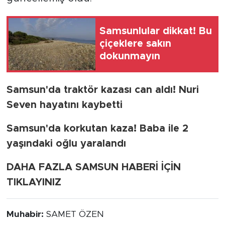
Samsunlular dikkat! Bu
çiçeklere sakın
dokunmayın
Samsun'da traktör kazası can aldı! Nuri
Seven hayatını kaybetti
Samsun'da korkutan kaza! Baba ile 2
yaşındaki oğlu yaralandı
DAHA FAZLA SAMSUN HABERİ İÇİN
TIKLAYINIZ
Muhabir:
SAMET ÖZEN