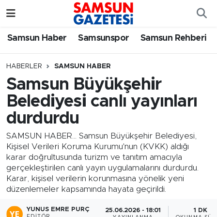
Samsun Haber
Samsun Nöbetçi Eczaneler
Samsun Haber
Samsunspor
Samsun Rehberi
Samsunspor
Samsun Hava Durumu
HABERLER
SAMSUN HABER
Samsun Büyükşehir
Samsun Rehberi
SAMSUN Namaz Vakitleri
Belediyesi canlı yayınları
Resmi İlanlar
Samsun Trafik Yoğunluk Haritası
durdurdu
Süper Lig Puan Durumu ve Fikstür
SAMSUN HABER... Samsun Büyükşehir Belediyesi,
Kişisel Verileri Koruma Kurumu'nun (KVKK) aldığı
karar doğrultusunda turizm ve tanıtım amacıyla
Tüm Manşetler
gerçekleştirilen canlı yayın uygulamalarını durdurdu.
Karar, kişisel verilerin korunmasına yönelik yeni
Son Dakika Haberleri
düzenlemeler kapsamında hayata geçirildi.
Haber Arşivi
YUNUS EMRE PURÇ
25.06.2026 - 18:01
1 DK
EDITÖR