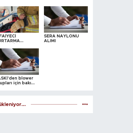
FAİYECİ
SERA NAYLONU
URTARMA
ALIMI
YAFETİ SATIN
LINACAKTIR
SKİ'den blower
upları için bakım
alesi
kleniyor...