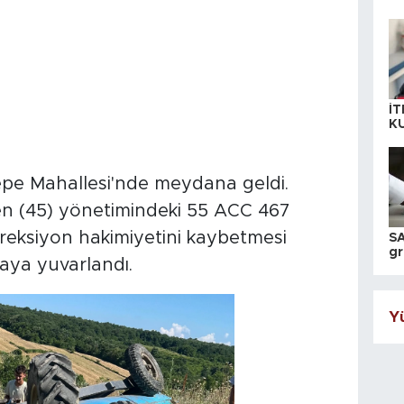
İT
K
KI
A
tepe Mahallesi'nde meydana geldi.
ven (45) yönetimindeki 55 ACC 467
ireksiyon hakimiyetini kaybetmesi
SA
gr
aya yuvarlandı.
ih
Yü