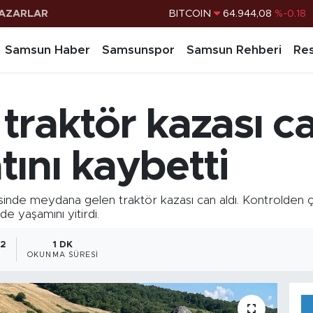
AZARLAR
DOLAR
47,7436
%0.18
EURO
55,2510
%0.32
Samsun Haber
Samsunspor
Samsun Rehberi
Res
STERLİN
64,4811
%0.38
G.ALTIN
6660.55
%0.03
raktör kazası can
BİST100
13.779
%-14
BITCOIN
64.944,08
%-0.18
ını kaybetti
de meydana gelen traktör kazası can aldı. Kontrolden çık
e yaşamını yitirdi.
32
1 DK
OKUNMA SÜRESI