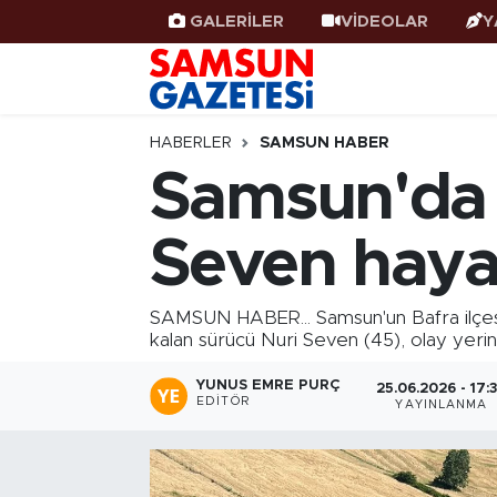
GALERİLER
VİDEOLAR
Y
Samsun Haber
Samsun Nöbetçi Eczaneler
Samsunspor
Samsun Hava Durumu
HABERLER
SAMSUN HABER
Samsun'da t
Samsun Rehberi
SAMSUN Namaz Vakitleri
Seven hayat
Resmi İlanlar
Samsun Trafik Yoğunluk Haritası
Süper Lig Puan Durumu ve Fikstür
SAMSUN HABER... Samsun'un Bafra ilçesin
kalan sürücü Nuri Seven (45), olay yerind
Tüm Manşetler
YUNUS EMRE PURÇ
25.06.2026 - 17:
EDITÖR
YAYINLANMA
Son Dakika Haberleri
Haber Arşivi