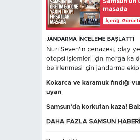
Samsun'un ü
masada
İçeriği Görünt
JANDARMA İNCELEME BAŞLATTI
Nuri Seven'in cenazesi, olay y
otopsi işlemleri için morga kald
belirlenmesi için jandarma ekipl
Kokarca ve karamuk fındığı v
uyarı
Samsun'da korkutan kaza! Baba
DAHA FAZLA SAMSUN HABERİ İ