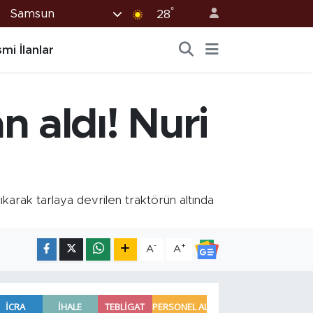
°
Samsun
28
mi İlanlar
 aldı! Nuri
arak tarlaya devrilen traktörün altında
-
+
A
A