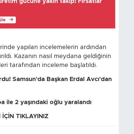
retim gücüne yakın takip! Fırsatlar
üle
erinde yapılan incelemelerin ardından
ırıldı. Kazanın nasıl meydana geldiğinin
eri tarafından inceleme başlatıldı.
urdu! Samsun'da Başkan Erdal Avcı'dan
 ile 2 yaşındaki oğlu yaralandı
ÇİN TIKLAYINIZ