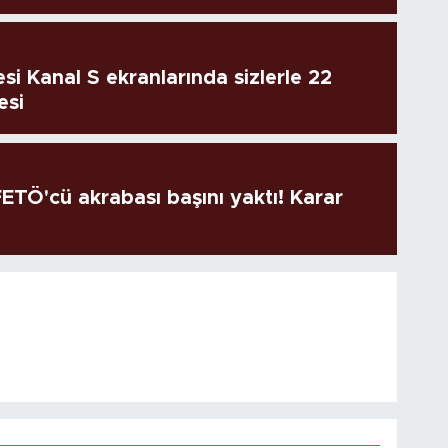
si Kanal S ekranlarında sizlerle 22
esi
TÖ'cü akrabası başını yaktı! Karar