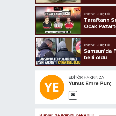
EDITÖRÜN SEÇTIĞI
Taraftarın Se
Ocak Pazart
EDITÖRÜN SEÇTIĞI
Samsun'da FE
belli oldu
EDITÖR HAKKINDA
Yunus Emre Purç
Bunlar da ilginizi çekebilir