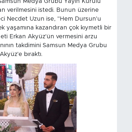
 Samsun Medya Grubu Yayın Kurulu
 verilmesini istedi. Bunun üzerine
ci Necdet Uzun ise, "Hem Dursun'u
k yaşamına kazandıran çok kıymetli bir
eti Erkan Akyüz'ün vermesini arzu
danının takdimini Samsun Medya Grubu
kyüz'e bıraktı.