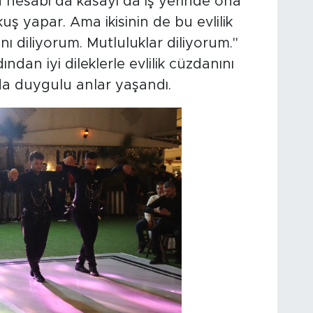
 hesabı da kasayı da iş yerinde ona
kuş yapar. Ama ikisinin de bu evlilik
nı diliyorum. Mutluluklar diliyorum."
dan iyi dileklerle evlilik cüzdanını
da duygulu anlar yaşandı.