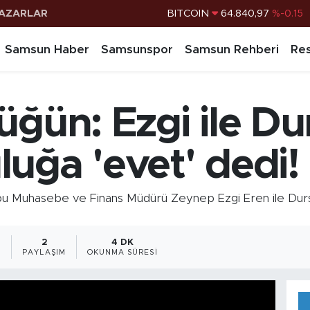
AZARLAR
DOLAR
47,7436
%0.18
EURO
55,2510
%0.32
Samsun Haber
Samsunspor
Samsun Rehberi
Res
STERLİN
64,4811
%0.38
G.ALTIN
6660.55
%0
üğün: Ezgi ile D
BİST100
13.779
%-14
BITCOIN
64.840,97
%-0.15
uğa 'evet' dedi!
uhasebe ve Finans Müdürü Zeynep Ezgi Eren ile Dursu
9
2
4 DK
PAYLAŞIM
OKUNMA SÜRESI