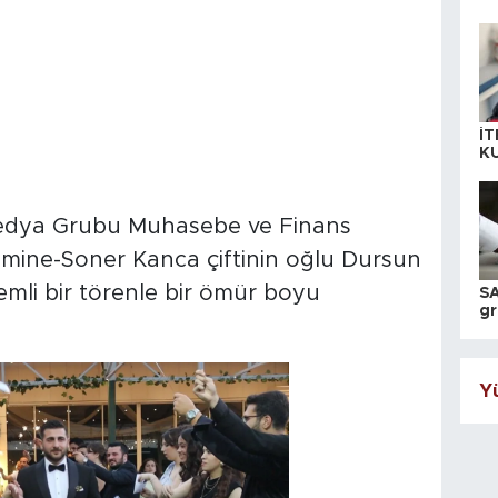
İT
K
KI
A
 Medya Grubu Muhasebe ve Finans
mine-Soner Kanca çiftinin oğlu Dursun
li bir törenle bir ömür boyu
SA
gr
ih
Yü