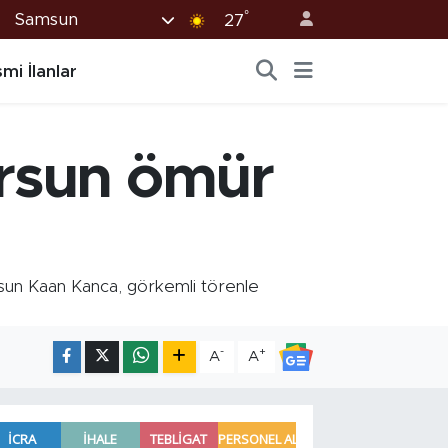
°
Samsun
27
mi İlanlar
ursun ömür
n Kaan Kanca, görkemli törenle
-
+
A
A