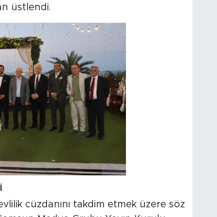
n üstlendi.
İ
evlilik cüzdanını takdim etmek üzere söz