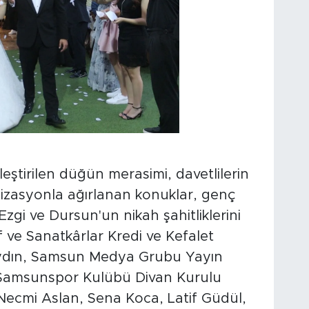
eştirilen düğün merasimi, davetlilerin
ganizasyonla ağırlanan konuklar, genç
Ezgi ve Dursun'un nikah şahitliklerini
 ve Sanatkârlar Kredi ve Kefalet
aydın, Samsun Medya Grubu Yayın
Samsunspor Kulübü Divan Kurulu
Necmi Aslan, Sena Koca, Latif Güdül,