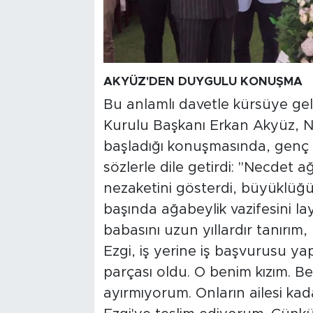
AKYÜZ'DEN DUYGULU KONUŞMA
Bu anlamlı davetle kürsüye 
Kurulu Başkanı Erkan Akyüz, 
başladığı konuşmasında, genç çi
sözlerle dile getirdi: "Necdet 
nezaketini gösterdi, büyüklü
başında ağabeylik vazifesini l
babasını uzun yıllardır tanırım, 
Ezgi, iş yerine iş başvurusu ya
parçası oldu. O benim kızım. 
ayırmıyorum. Onların ailesi ka