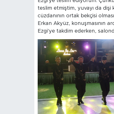
Ezgi'ye teslim ediyorum. Çünkü
teslim etmiştim, yuvayı da dişi 
cüzdanının ortak bekçisi olması
Erkan Akyüz, konuşmasının ardın
Ezgi'ye takdim ederken, salon