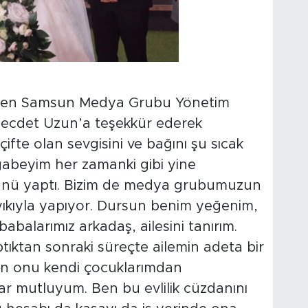
gelen Samsun Medya Grubu Yönetim
Necdet Uzun’a teşekkür ederek
fte olan sevgisini ve bağını şu sıcak
ağabeyim her zamanki gibi yine
ğünü yaptı. Bizim de medya grubumuzun
ayıkıyla yapıyor. Dursun benim yeğenim,
babalarımız arkadaş, ailesini tanırım.
ptıktan sonraki süreçte ailemin adeta bir
Ben onu kendi çocuklarımdan
dar mutluyum. Ben bu evlilik cüzdanını