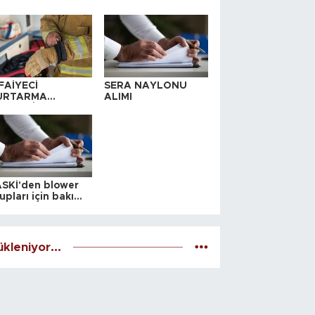
FAİYECİ
SERA NAYLONU
URTARMA
ALIMI
YAFETİ SATIN
LINACAKTIR
SKİ'den blower
upları için bakım
alesi
kleniyor...