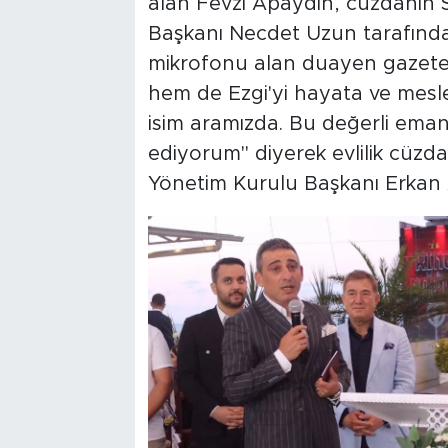
alan Fevzi Apaydın, cüzdanın
Başkanı Necdet Uzun tarafından
mikrofonu alan duayen gazete
hem de Ezgi'yi hayata ve mesle
isim aramızda. Bu değerli eman
ediyorum" diyerek evlilik cüz
Yönetim Kurulu Başkanı Erkan A