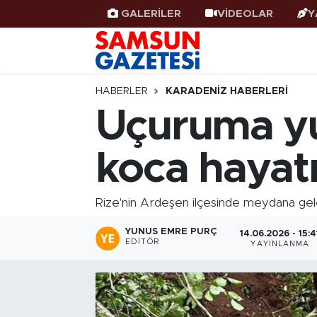
GALERİLER
VİDEOLAR
Y
Samsun Haber
Samsun Nöbetçi Eczaneler
Samsunspor
Samsun Hava Durumu
HABERLER
KARADENIZ HABERLERI
Uçuruma yu
Samsun Rehberi
SAMSUN Namaz Vakitleri
koca hayatı
Resmi İlanlar
Samsun Trafik Yoğunluk Haritası
Süper Lig Puan Durumu ve Fikstür
Rize'nin Ardeşen ilçesinde meydana gele
YUNUS EMRE PURÇ
Tüm Manşetler
14.06.2026 - 15:4
EDITÖR
YAYINLANMA
Son Dakika Haberleri
Haber Arşivi