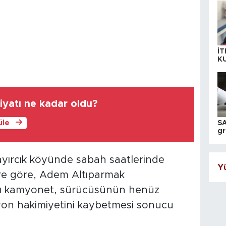
İT
K
KI
A
fiyatı ne kadar oldu?
üle
SA
gr
ih
ayırcık köyünde sabah saatlerinde
Yü
ere göre, Adem Altıparmak
alı kamyonet, sürücüsünün henüz
iyon hakimiyetini kaybetmesi sonucu