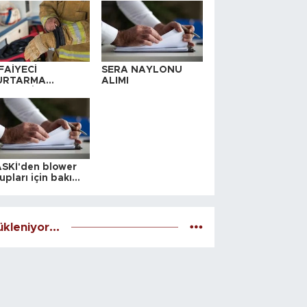
FAİYECİ
SERA NAYLONU
URTARMA
ALIMI
YAFETİ SATIN
LINACAKTIR
SKİ'den blower
upları için bakım
alesi
kleniyor...