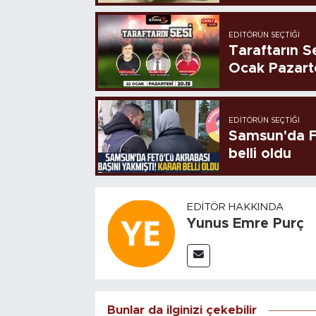
EDITÖRÜN SEÇTIĞI
Taraftarın Se
Ocak Pazart
EDITÖRÜN SEÇTIĞI
Samsun'da FE
belli oldu
EDITÖR HAKKINDA
Yunus Emre Purç
Bunlar da ilginizi çekebilir