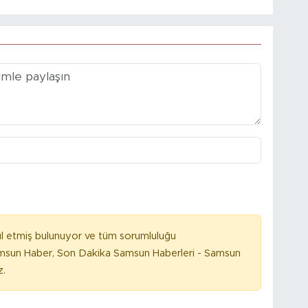
l etmiş bulunuyor ve tüm sorumluluğu
amsun Haber, Son Dakika Samsun Haberleri - Samsun
z.