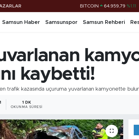
AZARLAR
BITCOIN
64.959,79
%1.11
DOLAR
47,7436
%0.18
Samsun Haber
Samsunspor
Samsun Rehberi
Res
EURO
55,2510
%0.32
STERLİN
64,4811
%0.38
varlanan kamyon
G.ALTIN
6660.55
%0.03
BİST100
13.779
%-14
nı kaybetti!
n trafik kazasında uçuruma yuvarlanan kamyonette bulunan
1
1 DK
OKUNMA SÜRESI