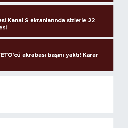
si Kanal S ekranlarında sizlerle 22
esi
TÖ'cü akrabası başını yaktı! Karar