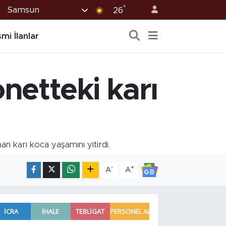
°
Samsun
26
mi İlanlar
etteki karı
 karı koca yaşamını yitirdi.
-
+
A
A