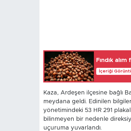
Fındık alım 
İçeriği Görünt
Kaza, Ardeşen ilçesine bağlı B
meydana geldi. Edinilen bilgil
yönetimindeki 53 HR 291 plak
bilinmeyen bir nedenle direks
uçuruma yuvarlandı.