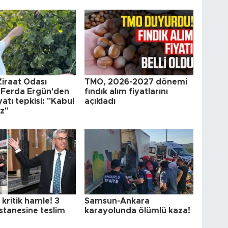
iraat Odası
TMO, 2026-2027 dönemi
 Ferda Ergün'den
fındık alım fiyatlarını
iyatı tepkisi: "Kabul
açıkladı
z"
 kritik hamle! 3
Samsun-Ankara
stanesine teslim
karayolunda ölümlü kaza!