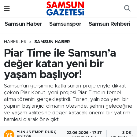
Samsun Haber
Samsun Nöbetçi Eczaneler
Samsun Haber
Samsunspor
Samsun Rehberi
Samsunspor
Samsun Hava Durumu
HABERLER
SAMSUN HABER
Piar Time ile Samsun’a
Samsun Rehberi
SAMSUN Namaz Vakitleri
değer katan yeni bir
Resmi İlanlar
Samsun Trafik Yoğunluk Haritası
yaşam başlıyor!
Süper Lig Puan Durumu ve Fikstür
Samsun'un gelişimine katkı sunan projeleriyle dikkat
çeken Piar Konut, yeni projesi Piar Time'ın temel
atma törenini gerçekleştirdi. Tören, yalnızca yeni bir
Tüm Manşetler
yapının başlangıcı olmanın ötesinde, şehrin geleceğine
ve yaşam kalitesine değer katacak önemli bir yatırım
Son Dakika Haberleri
hamlesi olarak öne çıktı.
Haber Arşivi
YUNUS EMRE PURÇ
22.06.2026 - 17:17
3 DK
EDITÖR