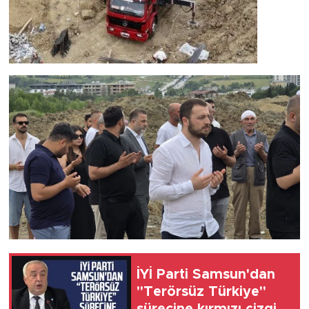
İYİ Parti Samsun'dan
"Terörsüz Türkiye"
sürecine kırmızı çizgi