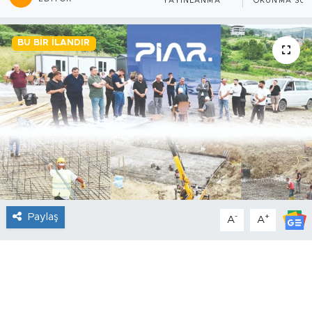
YAYINLANMA
OKUNMA SÜR
BU BIR İLANDIR
Paylaş
-
+
A
A